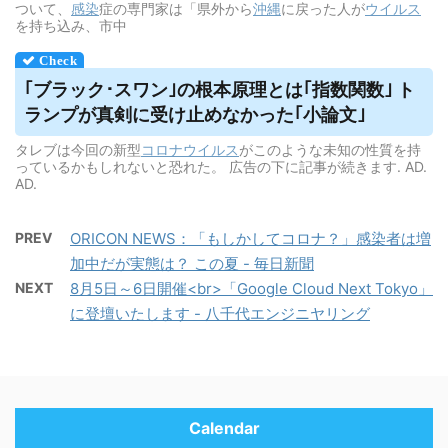
ついて、
感染
症の専門家は「県外から
沖縄
に戻った人が
ウイルス
を持ち込み、市中
｢ブラック･スワン｣の根本原理とは｢指数関数｣ ト
ランプが真剣に受け止めなかった｢小論文｣
タレブは今回の新型
コロナウイルス
がこのような未知の性質を持
っているかもしれないと恐れた。 広告の下に記事が続きます. AD.
AD.
PREV
ORICON NEWS：「もしかしてコロナ？」感染者は増
加中だが実態は？ この夏 - 毎日新聞
NEXT
8月5日～6日開催<br>「Google Cloud Next Tokyo」
に登壇いたします - 八千代エンジニヤリング
Calendar