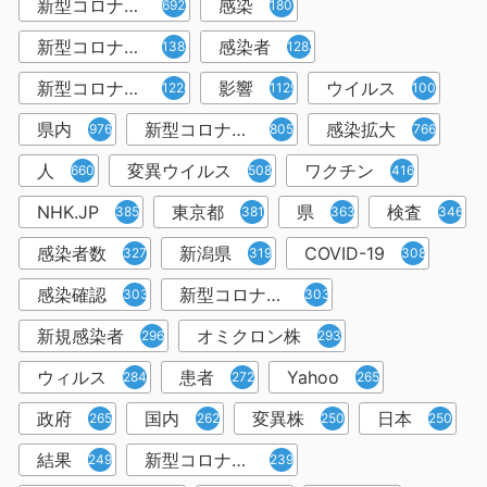
新型コロナウイルス
感染
6921
1809
新型コロナウィルス
感染者
1382
1283
新型コロナウイルス感染症
影響
ウイルス
1226
1129
1001
県内
新型コロナウイルス感染
感染拡大
976
805
766
人
変異ウイルス
ワクチン
660
508
416
NHK.JP
東京都
県
検査
385
381
363
346
感染者数
新潟県
COVID-19
327
319
308
感染確認
新型コロナウィルス感染症
303
303
新規感染者
オミクロン株
296
293
ウィルス
患者
Yahoo
284
272
265
政府
国内
変異株
日本
265
262
250
250
結果
新型コロナウイルスワクチン
249
239