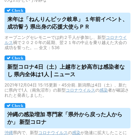
来年は「ねんりんピック岐阜」 １年前イベント、
成功誓う 県出身の応援大使らＰＲ
オープニングセレモニーでは約２千人が参加し、新型
コロナウイ
ルス
禍で２０２０年の延期、翌２１年の中止を乗り越えた大会の
成功を誓った。... 全文：536
新型コロナ4日（土）上越市と妙高市は感染者な
し 県内全体は1人 | ニュース
2021年12月04日 15:15更新 - 45分前. 新潟県は4日（土）、新た
に県内で1人（南魚沼市）の新型
コロナウイルス
の
感染
者が確認さ
れたと発表しました。
沖縄の感染増加 専門家「県外から戻った人から
か」 新型コロナ
沖縄
県内で、新型
コロナウイルス
の
感染
が急速に拡大したことに