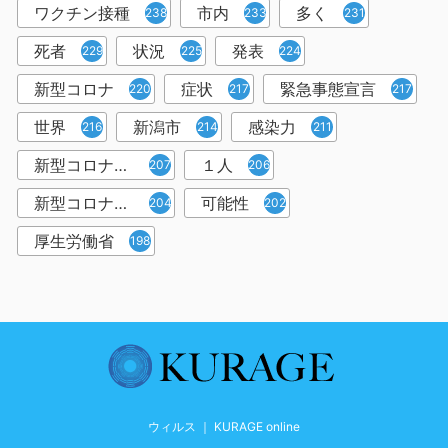
ワクチン接種
市内
多く
238
233
231
死者
状況
発表
229
225
224
新型コロナ
症状
緊急事態宣言
220
217
217
世界
新潟市
感染力
216
214
211
新型コロナウイルス感染者
１人
207
206
新型コロナウイルス対策
可能性
204
202
厚生労働省
198
ウィルス ｜ KURAGE online