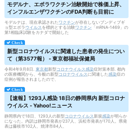
モデルナ、エボラワクチン治験開始で株価上昇、
インフルエンザワクチンのFDA判断も目前に
モデルナは、現在承認された
ワクチン
が存在しないブンディブギ
ョ型エボラ
ウイルス
を標的とする治験
ワクチン
「mRNA-1469」の
第1相臨床試験をカナダで開始した
新型コロナ
ウイルス
に関連した患者の発生につい
て（第3577報） - 東京都福祉保健局
令和4年9月8日.
東京都
新型
コロナウイルス
感染
症対策本部. 都内
の医療機関から、今般の新型
コロナウイルス
に関連した
感染
症の
症例が報告されましたので、
【速報】1293人感染 18日の静岡県内 新型コロナ
ウイルス
- Yahoo!ニュース
静岡県内で18日、1293人の新型
コロナウイルス
新規
感染
が明らか
になった。内訳は静岡市発表が237人、浜松市発表が170人。県発
表は藤枝市102人、焼津市84人、