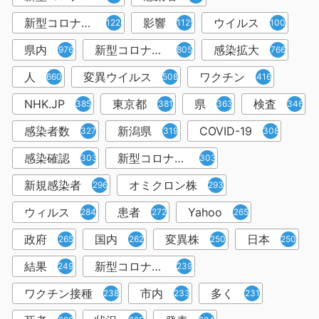
新型コロナウイルス感染症
影響
ウイルス
1226
1129
1001
県内
新型コロナウイルス感染
感染拡大
976
805
766
人
変異ウイルス
ワクチン
660
508
416
NHK.JP
東京都
県
検査
385
381
363
346
感染者数
新潟県
COVID-19
327
319
308
感染確認
新型コロナウィルス感染症
303
303
新規感染者
オミクロン株
296
293
ウィルス
患者
Yahoo
284
272
265
政府
国内
変異株
日本
265
262
250
250
結果
新型コロナウイルスワクチン
249
239
ワクチン接種
市内
多く
238
233
231