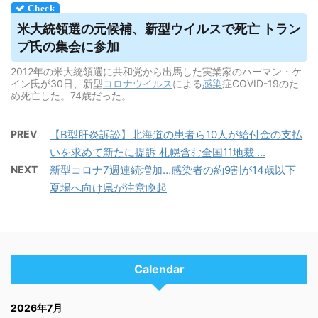
米大統領選の元候補、新型
ウイルス
で死亡 トラン
プ氏の集会に参加
2012年の米大統領選に共和党から出馬した実業家のハーマン・ケ
イン氏が30日、新型
コロナウイルス
による
感染
症COVID-19のた
め死亡した。74歳だった。
PREV
【B型肝炎訴訟】北海道の患者ら10人が給付金の支払
いを求めて新たに提訴 札幌含む全国11地裁 ...
NEXT
新型コロナ7週連続増加…感染者の約9割が14歳以下
夏場へ向け県が注意喚起
Calendar
2026年7月