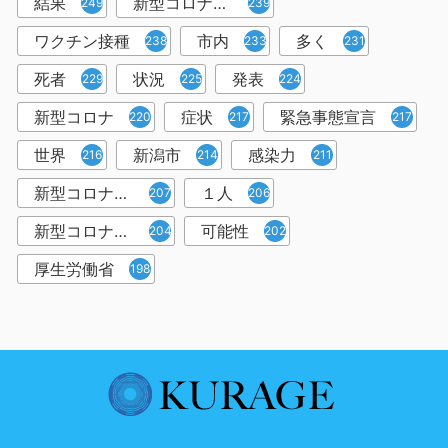
結果
新型コロナウイルスワクチン
249
239
ワクチン接種
市内
多く
238
233
231
死者
状況
発表
229
225
224
新型コロナ
症状
緊急事態宣言
220
217
217
世界
新潟市
感染力
216
214
211
新型コロナウイルス感染者
１人
207
206
新型コロナウイルス対策
可能性
204
202
厚生労働省
198