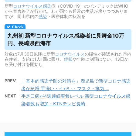
新型
コロナウイルス
感染
症（COVID-19）のパンデミックはWHO
から宣言終了が行われ、わが国でも通常の生活が戻りつつありま
すが、岡山県内の
感染
・医療体制の状況を
九州初 新型コロナ
ウイルス
感染者に見舞金10万
円、長崎県西海市
対象は7月30日以降に新型
コロナウイルス
の陽性が確認された市内
在住者。支給は1人1回に限り、
症状
や年齢に制限はない。13日か
ら受け付けを開始し
PREV
「基本的感染予防の対策を」鹿児島で新型コロナ感染
者が急増 手洗い・うがい・マスク・換気 ...
NEXT
手足口病が4週連続警報レベル 新型コロナ
ウイルス
感
染者数も増加 - KTNテレビ長崎