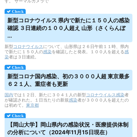
す。 サーマルカメラで
新型コロナ
ウイルス
県内で新たに１５０人の感染
確認 ３日連続の１００人超え 山形（さくらんぼ
...
新型
コロナウイルス
について、山形県は２６日午前１１時、県内
で新たに１５０人の
感染
を確認したと発表。１００人を超える
感
染
者は３日連続。
新型コロナ国内感染、初の３０００人超 東京最多
６２１人、重症者も更新
国内
では１２日、新たに３０４１人の新型
コロナウイルス
感染
者
が確認された。１日当たりの新規
感染
者が３０００人を超えたの
は初めて。
東京都
【岡山大学】岡山県内の感染状況・医療提供体制
の分析について（2024年11月15日現在）