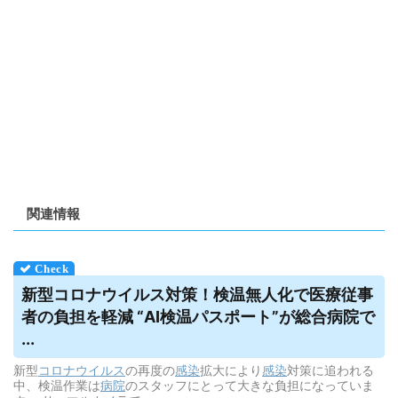
関連情報
新型コロナ
ウイルス
対策！検温無人化で医療従事
者の負担を軽減 “AI検温パスポート”が総合病院で
...
新型
コロナウイルス
の再度の
感染
拡大により
感染
対策に追われる
中、検温作業は
病院
のスタッフにとって大きな負担になっていま