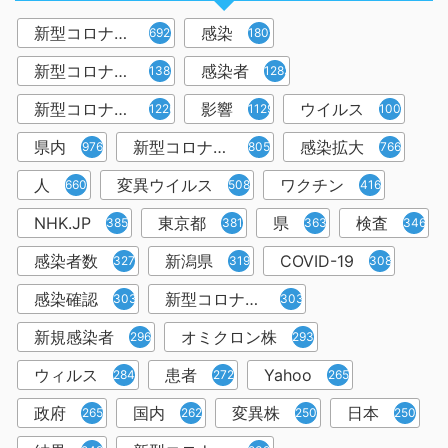
新型コロナウイルス
感染
6921
1809
新型コロナウィルス
感染者
1382
1283
新型コロナウイルス感染症
影響
ウイルス
1226
1129
1001
県内
新型コロナウイルス感染
感染拡大
976
805
766
人
変異ウイルス
ワクチン
660
508
416
NHK.JP
東京都
県
検査
385
381
363
346
感染者数
新潟県
COVID-19
327
319
308
感染確認
新型コロナウィルス感染症
303
303
新規感染者
オミクロン株
296
293
ウィルス
患者
Yahoo
284
272
265
政府
国内
変異株
日本
265
262
250
250