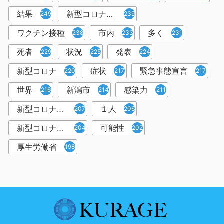
結果
新型コロナウイルスワクチン
249
239
ワクチン接種
市内
多く
238
233
231
死者
状況
発表
229
225
224
新型コロナ
症状
緊急事態宣言
220
217
217
世界
新潟市
感染力
216
214
211
新型コロナウイルス感染者
１人
207
206
新型コロナウイルス対策
可能性
204
202
厚生労働省
198