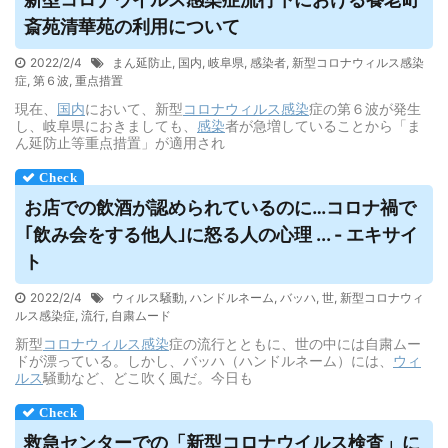
斎苑清華苑の利用について
2022/2/4
まん延防止
,
国内
,
岐阜県
,
感染者
,
新型コロナウィルス感染
症
,
第６波
,
重点措置
現在、
国内
において、新型
コロナウィルス
感染
症の第６波が発生
し、岐阜県におきましても、
感染
者が急増していることから「ま
ん延防止等重点措置」が適用され
お店での飲酒が認められているのに…コロナ禍で
｢飲み会をする他人｣に怒る人の心理 ... - エキサイ
ト
2022/2/4
ウィルス騒動
,
ハンドルネーム
,
バッハ
,
世
,
新型コロナウィ
ルス感染症
,
流行
,
自粛ムード
新型
コロナウィルス
感染
症の流行とともに、世の中には自粛ムー
ドが漂っている。しかし、バッハ（ハンドルネーム）には、
ウィ
ルス
騒動など、どこ吹く風だ。今日も
救急センターでの「新型コロナ
ウイルス
検査」に