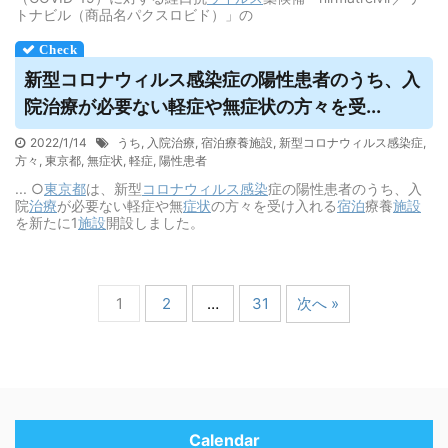
トナビル（商品名パクスロビド）」の
新型コロナ
ウィルス
感染症の陽性患者のうち、入
院治療が必要ない軽症や無症状の方々を受...
2022/1/14
うち
,
入院治療
,
宿泊療養施設
,
新型コロナウィルス感染症
,
方々
,
東京都
,
無症状
,
軽症
,
陽性患者
... ○
東京都
は、新型
コロナウィルス
感染
症の陽性患者のうち、入
院
治療
が必要ない軽症や無
症状
の方々を受け入れる
宿泊
療養
施設
を新たに1
施設
開設しました。
1
2
…
31
次へ »
Calendar