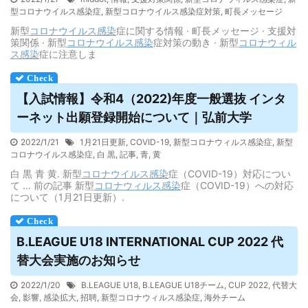
型コロナウイルス感染症
,
新型コロナウイルス感染症対策
,
町長メッセージ
新型
コロナウイルス
感染
症に関する情報 · 町長メッセージ · 支援対
策関係 · 新型
コロナウイルス
感染
症対策の動き · 新型
コロナウィル
ス
感染
症に注意しま
【入試情報】令和4（2022)年度一般選抜 インタ
ーネット出願登録開始について｜弘前大学
2022/1/21
1月21日更新
,
COVID-19
,
新型コロナウィルス感染症
,
新型
コロナウイルス感染症
,
白 黒
,
記事
,
青
,
黄
白 黒 青 黄. 新型
コロナウイルス
感染
症（COVID-19）対応につい
て ... 前の記事 新型
コロナウィルス
感染
症（COVID-19）への対応
について（1月21日更新）.
B.LEAGUE U18 INTERNATIONAL CUP 2022 代
替大会実施のお知らせ
2022/1/20
B.LEAGUE U18
,
B.LEAGUE U18チーム
,
CUP 2022
,
代替大
会
,
影響
,
感染拡大
,
招聘
,
新型コロナウィルス感染症
,
海外チーム