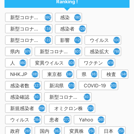
Ranking !
新型コロナウイルス
感染
6921
1809
新型コロナウィルス
感染者
1382
1283
新型コロナウイルス感染症
影響
ウイルス
1226
1129
1001
県内
新型コロナウイルス感染
感染拡大
976
805
766
人
変異ウイルス
ワクチン
660
508
416
NHK.JP
東京都
県
検査
385
381
363
346
感染者数
新潟県
COVID-19
327
319
308
感染確認
新型コロナウィルス感染症
303
303
新規感染者
オミクロン株
296
293
ウィルス
患者
Yahoo
284
272
265
政府
国内
変異株
日本
265
262
250
250