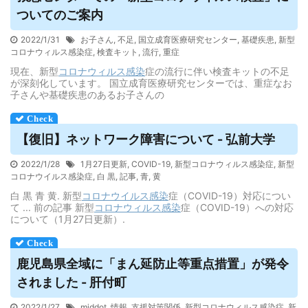
ついてのご案内
2022/1/31
お子さん
,
不足
,
国立成育医療研究センター
,
基礎疾患
,
新型
コロナウィルス感染症
,
検査キット
,
流行
,
重症
現在、新型
コロナウィルス
感染
症の流行に伴い検査キットの不足
が深刻化しています。 国立成育医療研究センターでは、重症なお
子さんや基礎疾患のあるお子さんの
【復旧】ネットワーク障害について - 弘前大学
2022/1/28
1月27日更新
,
COVID-19
,
新型コロナウィルス感染症
,
新型
コロナウイルス感染症
,
白 黒
,
記事
,
青
,
黄
白 黒 青 黄. 新型
コロナウイルス
感染
症（COVID-19）対応につい
て ... 前の記事 新型
コロナウィルス
感染
症（COVID-19）への対応
について（1月27日更新）.
鹿児島県全域に「まん延防止等重点措置」が発令
されました - 肝付町
2022/1/27
middot
,
情報
,
支援対策関係
,
新型コロナウィルス感染症
,
新