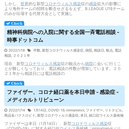
しかし、
世界
的な新型
コロナウィルス
感染
症の
感染
拡大の影響に
より海外チームの招聘を断念せざるをえず、B.LEAGUE U18チーム
のみが出場する代替大会として実施し
精神科病院への入院に関する全国一斉電話相談 -
時事ドットコム
2022/1/18
件数
,
新型コロナウィルス感染症
,
病院
,
相談日
,
観点
,
電話
相談
,
２０２１年
現在、新型
コロナウィルス
感染
症の観点から
病院
に会いに行くこ
とが難しくなっており、電話相談の件数が増加しています。２０
２１年から相談日には電話相談の
ファイザー、コロナ経口薬を本日申請 - 感染症 -
メディカルトリビューン
2022/1/14
1月14日
,
COVID-19
,
nirmatrelvir
,
ファイザー
,
リトナビル
,
商品名パクスロビド
,
新型コロナウィルス感染症
,
本日
,
経口抗ウイルス薬候補
ファイザーは本日（1月14日）、新型
コロナウィルス
感染
症
（COVID-19）に対する経口抗
ウイルス
薬候補「nirmatrelvir／リ