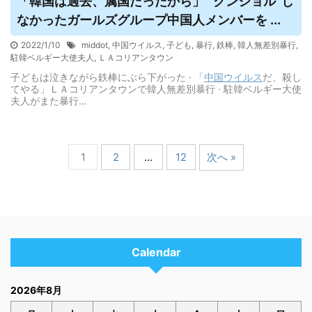
「韓国は過去、属国だったから」 “クンジョル”し
なかったガールズグループ中国人メンバーを ...
2022/1/10
middot
,
中国ウイルス
,
子ども
,
暴行
,
鉄棒
,
韓人無差別暴行
,
駐韓ベルギー大使夫人
,
ＬＡコリアンタウン
子どもは泣きながら鉄棒にぶら下がった · 「
中国
ウイルス
だ、殺し
てやる」ＬＡコリアンタウンで韓人無差別暴行 · 駐韓ベルギー大使
夫人がまた暴行…
1
2
…
12
次へ »
Calendar
2026年8月