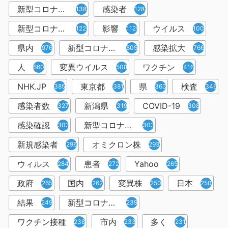
新型コロナウィルス
感染者
1382
1283
新型コロナウイルス感染症
影響
ウイルス
1226
1129
1001
県内
新型コロナウイルス感染
感染拡大
976
805
766
人
変異ウイルス
ワクチン
660
508
416
NHK.JP
東京都
県
検査
385
381
363
346
感染者数
新潟県
COVID-19
327
319
308
感染確認
新型コロナウィルス感染症
303
303
新規感染者
オミクロン株
296
293
ウィルス
患者
Yahoo
284
272
265
政府
国内
変異株
日本
265
262
250
250
結果
新型コロナウイルスワクチン
249
239
ワクチン接種
市内
多く
238
233
231