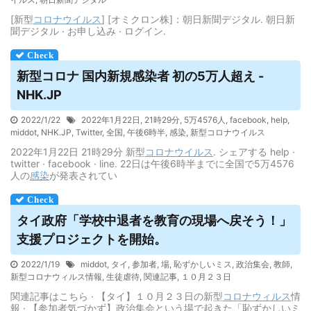
[新型
コロナウイルス
] [オミクロン株]：朝日新聞デジタル. 朝日新
聞デジタル · お申し込み · ログイン.
新型コロナ 国内新規感染者 初の5万人超え -
NHK.JP
2022/1/22
2022年1月22日
,
21時29分
,
5万4576人
,
facebook
,
help
,
middot
,
NHK.JP
,
Twitter
,
全国
,
午後6時半
,
感染
,
新型コロナウイルス
2022年1月22日 21時29分 新型
コロナウイルス
. シェアする help ·
twitter · facebook · line. 22日は午後6時半までに全国で5万4576
人の
感染
が発表されてい
タイ政府「学校中退者を教育の現場へ戻そう！」
支援プロジェクトを開始。
2022/1/19
middot
,
タイ
,
参加者
,
場
,
恥ずかしいミス
,
政治集会
,
教師
,
新型コロナウィルス情報
,
生徒虐待
,
関連記事
,
１０月２３日
関連記事はこちら · 【タイ】１０月２３日の新型
コロナウィルス
情
報 · 【参加者気づかず】政治集会という場で起きた「恥ずかしいミ