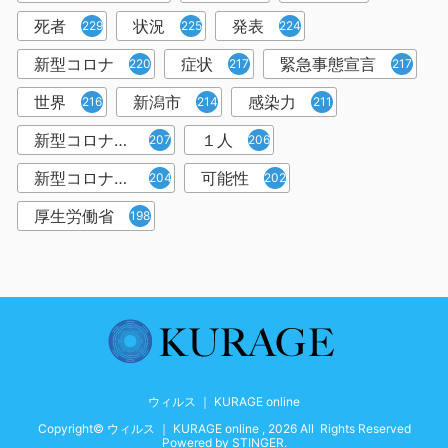
死者
状況
発表
229
225
224
新型コロナ
症状
緊急事態宣言
220
217
217
世界
新潟市
感染力
216
214
211
新型コロナウイルス感染者
１人
207
206
新型コロナウイルス対策
可能性
204
202
厚生労働省
198
ウィルス ｜ KURAGE online
Copyright© ウィルス ｜ KURAGE online , 2026 All Rights Reserved
Powered by
STINGER
.