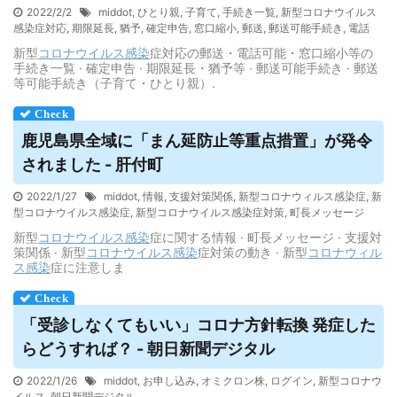
2022/2/2
middot
,
ひとり親
,
子育て
,
手続き一覧
,
新型コロナウイルス
感染症対応
,
期限延長
,
猶予
,
確定申告
,
窓口縮小
,
郵送
,
郵送可能手続き
,
電話
新型
コロナウイルス
感染
症対応の郵送・電話可能・窓口縮小等の
手続き一覧 · 確定申告 · 期限延長・猶予等 · 郵送可能手続き · 郵送
等可能手続き（子育て・ひとり親）.
鹿児島県全域に「まん延防止等重点措置」が発令
されました - 肝付町
2022/1/27
middot
,
情報
,
支援対策関係
,
新型コロナウィルス感染症
,
新
型コロナウイルス感染症
,
新型コロナウイルス感染症対策
,
町長メッセージ
新型
コロナウイルス
感染
症に関する情報 · 町長メッセージ · 支援対
策関係 · 新型
コロナウイルス
感染
症対策の動き · 新型
コロナウィル
ス
感染
症に注意しま
「受診しなくてもいい」コロナ方針転換 発症した
らどうすれば？ - 朝日新聞デジタル
2022/1/26
middot
,
お申し込み
,
オミクロン株
,
ログイン
,
新型コロナウ
イルス
,
朝日新聞デジタル