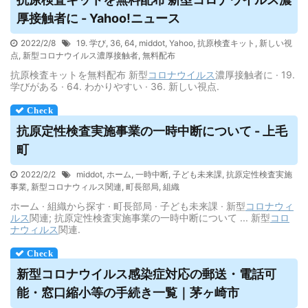
厚接触者に - Yahoo!ニュース
2022/2/8
19. 学び
,
36
,
64
,
middot
,
Yahoo
,
抗原検査キット
,
新しい視
点
,
新型コロナウイルス濃厚接触者
,
無料配布
抗原検査キットを無料配布 新型
コロナウイルス
濃厚接触者に · 19.
学びがある · 64. わかりやすい · 36. 新しい視点.
抗原定性検査実施事業の一時中断について - 上毛
町
2022/2/2
middot
,
ホーム
,
一時中断
,
子ども未来課
,
抗原定性検査実施
事業
,
新型コロナウィルス関連
,
町長部局
,
組織
ホーム · 組織から探す · 町長部局 · 子ども未来課 · 新型
コロナウィ
ルス
関連; 抗原定性検査実施事業の一時中断について ... 新型
コロ
ナウィルス
関連.
新型コロナ
ウイルス
感染症対応の郵送・電話可
能・窓口縮小等の手続き一覧｜茅ヶ崎市