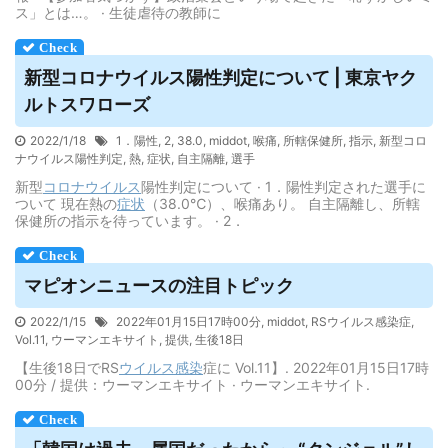
ス」とは…。 · 生徒虐待の教師に
新型コロナ
ウイルス
陽性判定について | 東京ヤク
ルトスワローズ
2022/1/18
1．陽性
,
2
,
38.0
,
middot
,
喉痛
,
所轄保健所
,
指示
,
新型コロ
ナウイルス陽性判定
,
熱
,
症状
,
自主隔離
,
選手
新型
コロナウイルス
陽性判定について · 1．陽性判定された選手に
ついて 現在熱の
症状
（38.0℃）、喉痛あり。 自主隔離し、所轄
保健所の指示を待っています。 · 2．
マピオンニュースの注目トピック
2022/1/15
2022年01月15日17時00分
,
middot
,
RSウイルス感染症
,
Vol.11
,
ウーマンエキサイト
,
提供
,
生後18日
【生後18日でRS
ウイルス
感染
症に Vol.11】. 2022年01月15日17時
00分 / 提供：ウーマンエキサイト · ウーマンエキサイト.