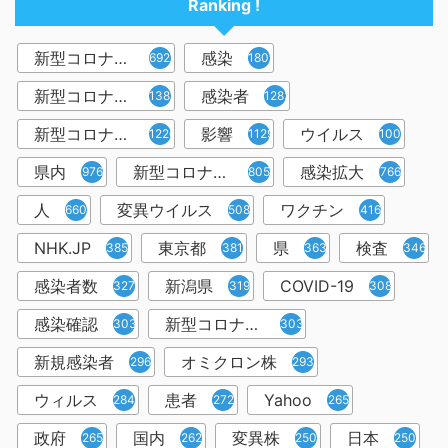
Ranking !
新型コロナウイルス
感染
6921
1809
新型コロナウィルス
感染者
1382
1283
新型コロナウイルス感染症
影響
ウイルス
1226
1129
1001
県内
新型コロナウイルス感染
感染拡大
976
805
766
人
変異ウイルス
ワクチン
660
508
416
NHK.JP
東京都
県
検査
385
381
363
346
感染者数
新潟県
COVID-19
327
319
308
感染確認
新型コロナウィルス感染症
303
303
新規感染者
オミクロン株
296
293
ウィルス
患者
Yahoo
284
272
265
政府
国内
変異株
日本
265
262
250
250