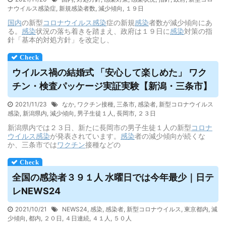
ナウイルス感染症
,
新規感染者数
,
減少傾向
,
１９日
国内
の新型
コロナウイルス
感染
症の新規
感染
者数が減少傾向にあ
る。
感染
状況の落ち着きを踏まえ、政府は１９日に
感染
対策の指
針「基本的対処方針」を改定し、
ウイルス
禍の結婚式 「安心して楽しめた」 ワク
チン・検査パッケージ実証実験【新潟・三条市】
2021/11/23
なか
,
ワクチン接種
,
三条市
,
感染者
,
新型コロナウイルス
感染
,
新潟県内
,
減少傾向
,
男子生徒１人
,
長岡市
,
２３日
新潟県内では２３日、新たに長岡市の男子生徒１人の新型
コロナ
ウイルス
感染
が発表されています。
感染
者の減少傾向が続くな
か、三条市では
ワクチン
接種などの
全国の感染者３９１人 水曜日では今年最少｜日テ
レNEWS24
2021/10/21
NEWS24
,
感染
,
感染者
,
新型コロナウイルス
,
東京都内
,
減
少傾向
,
都内
,
２０日
,
４日連続
,
４１人
,
５０人