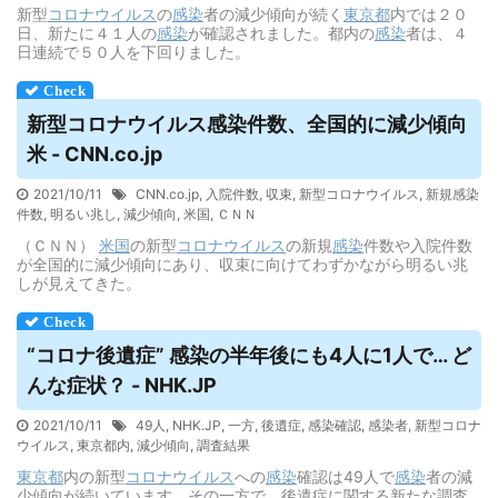
新型
コロナウイルス
の
感染
者の減少傾向が続く
東京都
内では２０
日、新たに４１人の
感染
が確認されました。都内の
感染
者は、４
日連続で５０人を下回りました。
新型コロナ
ウイルス
感染件数、全国的に減少傾向
米 - CNN.co.jp
2021/10/11
CNN.co.jp
,
入院件数
,
収束
,
新型コロナウイルス
,
新規感染
件数
,
明るい兆し
,
減少傾向
,
米国
,
ＣＮＮ
（ＣＮＮ）
米国
の新型
コロナウイルス
の新規
感染
件数や入院件数
が全国的に減少傾向にあり、収束に向けてわずかながら明るい兆
しが見えてきた。
“コロナ後遺症” 感染の半年後にも4人に1人で… ど
んな症状？ - NHK.JP
2021/10/11
49人
,
NHK.JP
,
一方
,
後遺症
,
感染確認
,
感染者
,
新型コロナ
ウイルス
,
東京都内
,
減少傾向
,
調査結果
東京都
内の新型
コロナウイルス
への
感染
確認は49人で
感染
者の減
少傾向が続いています。その一方で、後遺症に関する新たな調査