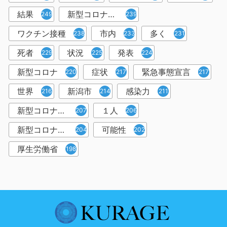
結果
新型コロナウイルスワクチン
249
239
ワクチン接種
市内
多く
238
233
231
死者
状況
発表
229
225
224
新型コロナ
症状
緊急事態宣言
220
217
217
世界
新潟市
感染力
216
214
211
新型コロナウイルス感染者
１人
207
206
新型コロナウイルス対策
可能性
204
202
厚生労働省
198