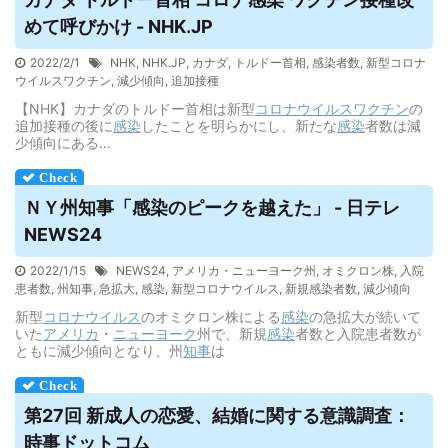
めて呼びかけ - NHK.JP
2022/2/1
NHK
,
NHK.JP
,
カナダ
,
トルドー首相
,
感染者数
,
新型コロナ
ウイルスワクチン
,
減少傾向
,
追加接種
【NHK】カナダのトルドー首相は新型
コロナウイルス
ワクチン
の
追加接種の後に
感染
したことを明らかにし、新たな
感染
者数は減
少傾向にある…
ＮＹ州知事「感染のピークを越えた」 - 日テレ
NEWS24
2022/1/15
NEWS24
,
アメリカ・ニューヨーク州
,
オミクロン株
,
入院
患者数
,
州知事
,
急拡大
,
感染
,
新型コロナウイルス
,
新規感染者数
,
減少傾向
新型
コロナウイルス
のオミクロン株による
感染
の急拡大が続いて
いた
アメリカ
・
ニューヨーク
州で、新規
感染
者数と入院患者数が
ともに減少傾向となり、州
知事
は
第27回 新成人の恋愛、結婚に関する意識調査：
時事ドットコム