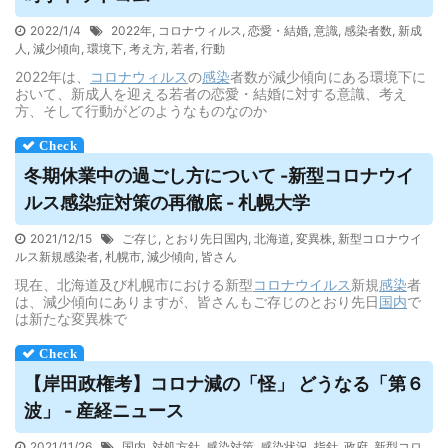
2022/1/4
2022年
,
コロナウィルス
,
恋愛・結婚
,
意識
,
感染者数
,
新成
人
,
減少傾向
,
環境下
,
考え方
,
若者
,
行動
2022年は、
コロナウィルス
の
感染
者数が減少傾向にある環境下に
おいて、新成人を迎える若者の恋愛・結婚に対する意識、考え
方、そして行動がどのようなものなのか
冬期休業中の過ごし方について -新型コロナ
ウイ
ルス
感染症対策の再徹底 - 札幌大学
2021/12/15
ご存じ
,
とおり先日国内
,
北海道
,
変異株
,
新型コロナウイ
ルス新規感染者
,
札幌市
,
減少傾向
,
皆さん
現在、北海道及び札幌市における新型
コロナウイルス
新規
感染
者
は、減少傾向にありますが、皆さんもご存じのとおり先日
国内
で
は新たな変異株で
【岸田政権考】コロナ減の「怪」 どうなる「第６
波」 - 産経ニュース
2021/11/26
国内
,
対処方針
,
感染対策
,
感染状況
,
指針
,
政府
,
新型コロ