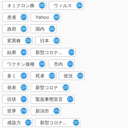
オミクロン株
ウィルス
293
284
患者
Yahoo
272
265
政府
国内
265
262
変異株
日本
250
250
結果
新型コロナウイルスワクチン
249
239
ワクチン接種
市内
238
233
多く
死者
状況
231
229
225
発表
新型コロナ
224
220
症状
緊急事態宣言
217
217
世界
新潟市
216
214
感染力
新型コロナウイルス感染者
211
207