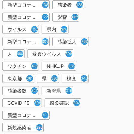
新型コロナウィルス
感染者
1382
1283
新型コロナウイルス感染症
影響
1226
1129
ウイルス
県内
1001
976
新型コロナウイルス感染
感染拡大
805
766
人
変異ウイルス
660
508
ワクチン
NHK.JP
416
385
東京都
県
検査
381
363
346
感染者数
新潟県
327
319
COVID-19
感染確認
308
303
新型コロナウィルス感染症
303
新規感染者
296