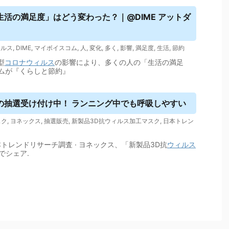
活の満足度」はどう変わった？｜@DIME アットダ
ィルス
,
DIME
,
マイボイスコム
,
人
,
変化
,
多く
,
影響
,
満足度
,
生活
,
節約
型
コロナウィルス
の影響により、多くの人の「生活の満足
ムが『くらしと節約』
の抽選受け付け中！ ランニング中でも呼吸しやすい
スク
,
ヨネックス
,
抽選販売
,
新製品3D抗ウィルス加工マスク
,
日本トレン
本トレンドリサーチ調査 · ヨネックス、「新製品3D抗
ウィルス
rでシェア.