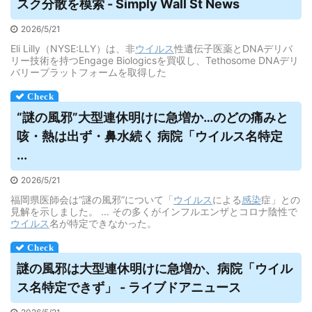
スク分散を模索 - Simply Wall St News
2026/5/21
Eli Lilly（NYSE:LLY）は、非
ウイルス
性遺伝子医薬とDNAデリバ
リー技術を持つEngage Biologicsを買収し、Tethosome DNAデリ
バリープラットフォームを取得した
“謎の風邪”大型連休明けに急増か…のどの痛みと
咳・熱は出ず・鼻水続く 病院「
ウイルス
名特定
...
2026/5/21
福岡県医師会は“謎の風邪”について「
ウイルス
による
感染
症」との
見解を示しました。 ... その多くがインフルエンザとコロナ陰性で
ウイルス
名が特定できなかった。
謎の風邪は大型連休明けに急増か、病院「
ウイル
ス
名特定できず」 - ライブドアニュース