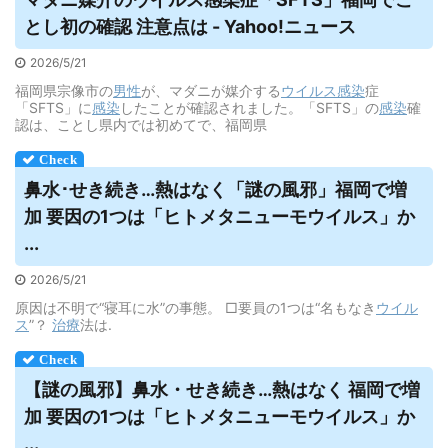
とし初の確認 注意点は - Yahoo!ニュース
2026/5/21
福岡県宗像市の
男性
が、マダニが媒介する
ウイルス
感染
症
「SFTS」に
感染
したことが確認されました。「SFTS」の
感染
確
認は、ことし県内では初めてで、福岡県
鼻水･せき続き…熱はなく「謎の風邪」福岡で増
加 要因の1つは「ヒトメタニューモ
ウイルス
」か
...
2026/5/21
原因は不明で“寝耳に水”の事態。 □要員の1つは“名もなき
ウイル
ス
”？
治療
法は.
【謎の風邪】鼻水・せき続き…熱はなく 福岡で増
加 要因の1つは「ヒトメタニューモ
ウイルス
」か
...