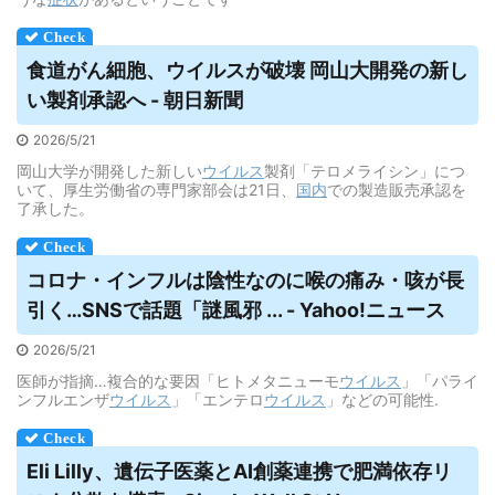
食道がん細胞、
ウイルス
が破壊 岡山大開発の新し
い製剤承認へ - 朝日新聞
2026/5/21
岡山大学が開発した新しい
ウイルス
製剤「テロメライシン」につ
いて、厚生労働省の専門家部会は21日、
国内
での製造販売承認を
了承した。
コロナ・インフルは陰性なのに喉の痛み・咳が長
引く…SNSで話題「謎風邪 ... - Yahoo!ニュース
2026/5/21
医師が指摘…複合的な要因「ヒトメタニューモ
ウイルス
」「パライ
ンフルエンザ
ウイルス
」「エンテロ
ウイルス
」などの可能性.
Eli Lilly、遺伝子医薬とAI創薬連携で肥満依存リ