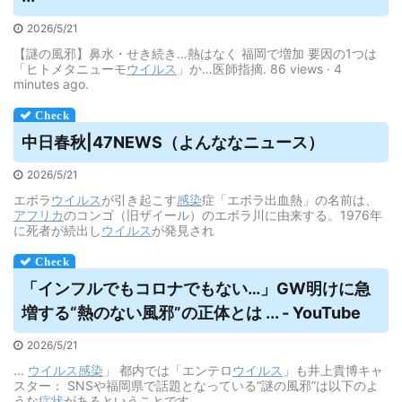
2026/5/21
【謎の風邪】鼻水・せき続き…熱はなく 福岡で増加 要因の1つは
「ヒトメタニューモ
ウイルス
」か…医師指摘. 86 views · 4
minutes ago.
中日春秋|47NEWS（よんななニュース）
2026/5/21
エボラ
ウイルス
が引き起こす
感染
症「エボラ出血熱」の名前は、
アフリカ
のコンゴ（旧ザイール）のエボラ川に由来する。1976年
に死者が続出し
ウイルス
が発見され
「インフルでもコロナでもない…」GW明けに急
増する“熱のない風邪”の正体とは ... - YouTube
2026/5/21
...
ウイルス
感染
」 都内では「エンテロ
ウイルス
」も井上貴博キャ
スター： SNSや福岡県で話題となっている“謎の風邪”は以下のよ
うな
症状
があるということです