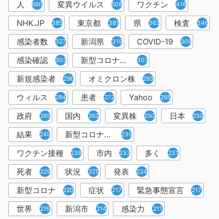
人
変異ウイルス
ワクチン
660
508
416
NHK.JP
東京都
県
検査
385
381
363
346
感染者数
新潟県
COVID-19
327
319
308
感染確認
新型コロナウィルス感染症
303
303
新規感染者
オミクロン株
296
293
ウィルス
患者
Yahoo
284
272
265
政府
国内
変異株
日本
265
262
250
250
結果
新型コロナウイルスワクチン
249
239
ワクチン接種
市内
多く
238
233
231
死者
状況
発表
229
225
224
新型コロナ
症状
緊急事態宣言
220
217
217
世界
新潟市
感染力
216
214
211