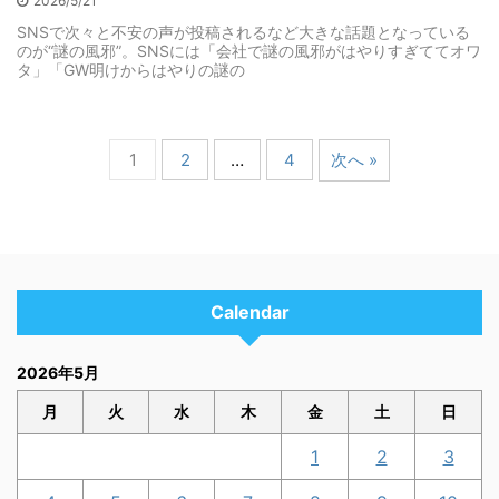
2026/5/21
SNSで次々と不安の声が投稿されるなど大きな話題となっている
のが“謎の風邪”。SNSには「会社で謎の風邪がはやりすぎててオワ
タ」「GW明けからはやりの謎の
1
2
…
4
次へ »
Calendar
2026年5月
月
火
水
木
金
土
日
1
2
3