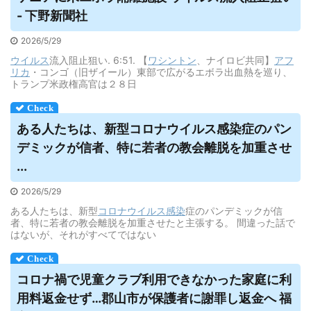
- 下野新聞社
2026/5/29
ウイルス
流入阻止狙い. 6:51. 【
ワシントン
、ナイロビ共同】
アフ
リカ
・コンゴ（旧ザイール）東部で広がるエボラ出血熱を巡り、
トランプ米政権高官は２８日
ある人たちは、新型コロナ
ウイルス
感染症のパン
デミックが信者、特に若者の教会離脱を加重させ
...
2026/5/29
ある人たちは、新型
コロナウイルス
感染
症のパンデミックが信
者、特に若者の教会離脱を加重させたと主張する。 間違った話で
はないが、それがすべてではない
コロナ禍で児童クラブ利用できなかった家庭に利
用料返金せず…郡山市が保護者に謝罪し返金へ 福