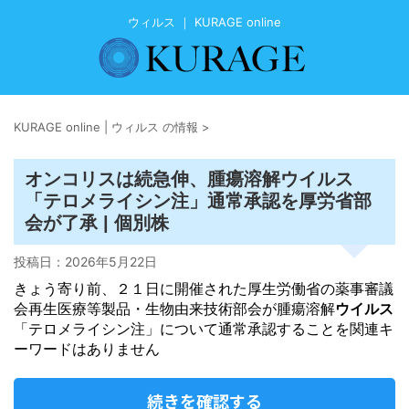
ウィルス ｜ KURAGE online
KURAGE online | ウィルス の情報
>
ウイルス
オンコリスは続急伸、腫瘍溶解
「テロメライシン注」通常承認を厚労省部
会が了承 | 個別株
投稿日：
2026年5月22日
きょう寄り前、２１日に開催された厚生労働省の薬事審議
会再生医療等製品・生物由来技術部会が腫瘍溶解
ウイルス
「テロメライシン注」について通常承認することを関連キ
ーワードはありません
続きを確認する