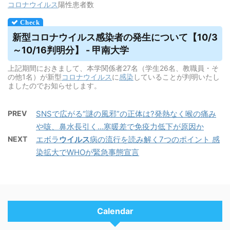
コロナウイルス
陽性患者数
新型コロナ
ウイルス
感染者の発生について【10/3
～10/16判明分】 - 甲南大学
上記期間におきまして、本学関係者27名（学生26名、教職員・そ
の他1名）が新型
コロナウイルス
に
感染
していることが判明いたし
ましたのでお知らせします。
PREV
SNSで広がる“謎の風邪”の正体は?発熱なく喉の痛み
や咳、鼻水長引く…寒暖差で免疫力低下が原因か
NEXT
エボラ
ウイルス
病の流行を読み解く7つのポイント 感
染拡大でWHOが緊急事態宣言
Calendar