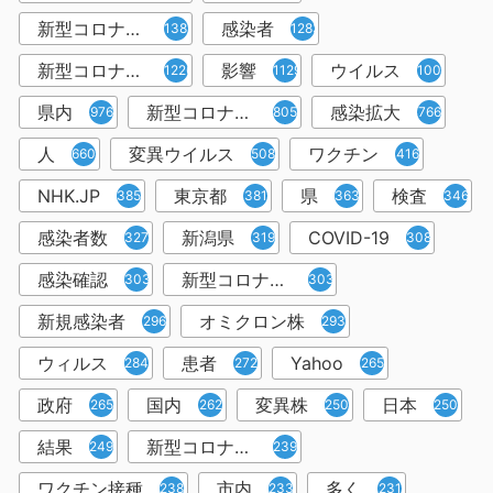
新型コロナウィルス
感染者
1382
1283
新型コロナウイルス感染症
影響
ウイルス
1226
1129
1001
県内
新型コロナウイルス感染
感染拡大
976
805
766
人
変異ウイルス
ワクチン
660
508
416
NHK.JP
東京都
県
検査
385
381
363
346
感染者数
新潟県
COVID-19
327
319
308
感染確認
新型コロナウィルス感染症
303
303
新規感染者
オミクロン株
296
293
ウィルス
患者
Yahoo
284
272
265
政府
国内
変異株
日本
265
262
250
250
結果
新型コロナウイルスワクチン
249
239
ワクチン接種
市内
多く
238
233
231