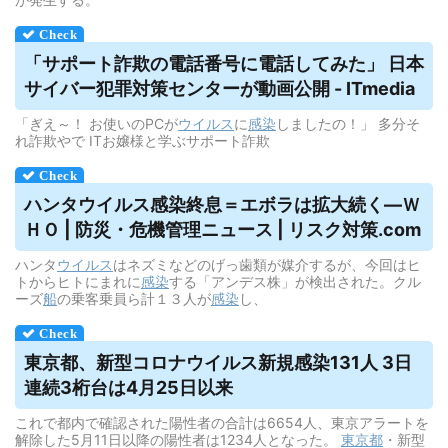
「サポート詐欺の電話番号に電話してみた」 日本
サイバー犯罪対策センターが動画公開 - ITmedia
「ぎえ～！ お使いのPCが
ウイルス
に
感染
しましたの！」 多分そ
れ詐欺やで ITお嬢様と学ぶサポート詐欺
ハンタ
ウイルス
感染終息＝エボラは拡大続く―Ｗ
ＨＯ | 防災・危機管理ニュース | リスク対策.com
ハンタ
ウイルス
はネズミなどのげっ歯類が媒介するが、今回はヒ
トからヒトにまれに
感染
する「アンデス株」が検出された。クル
ーズ
船
の乗客乗員ら計１３人が
感染
し、
東京都、新型コロナ
ウイルス
新規感染131人 3日
連続3桁台は4月25日以来
これで都内で確認された陽性者の合計は6654人、東京アラートを
解除した5月11日以降の陽性者は1234人となった。
東京都
・新型