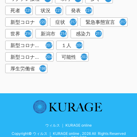
死者
状況
発表
229
225
224
新型コロナ
症状
緊急事態宣言
220
217
217
世界
新潟市
感染力
216
214
211
新型コロナウイルス感染者
１人
207
206
新型コロナウイルス対策
可能性
204
202
厚生労働省
198
ウィルス ｜ KURAGE online
Copyright© ウィルス ｜ KURAGE online , 2026 All Rights Reserved