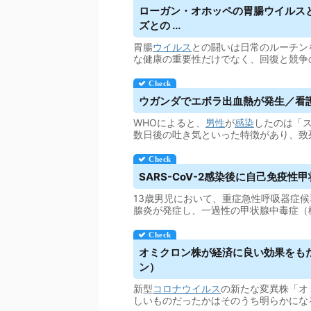
ローガン・オホッペの胃腸
ウイルス
ズとの ...
胃腸
ウイルス
との闘いは日常のルーチン
な健康の重要性だけでなく、回復と競争
ウガンダでエボラ出血熱が発生／看護師
WHOによると、
男性
が
感染
したのは「
数日後の吐き気といった特徴があり、致
SARS-CoV-2感染後に自己免疫性甲状腺
13歳男児において、重症急性呼吸器症候
腺炎が発症し、一過性の甲状腺中毒症（
オミクロン株が経済に良い効果をもたらし
ン）
新型
コロナウイルス
の新たな変異株「オ
しいものだったかはそのうち明らかにな