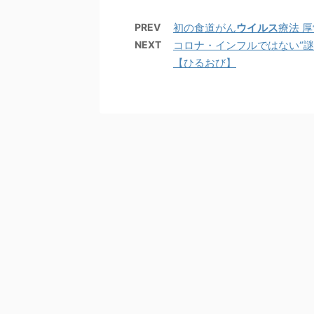
PREV
初の食道がん
ウイルス
療法 
NEXT
コロナ・インフルではない“謎
【ひるおび】