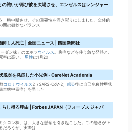
との戦いが再び彼を欠場させ、エンゼルスはレンジャー
を一時中断させ、その重要性を浮き彫りにしました。全体的
の間の微妙なバランス
１人死亡 | 全国ニュース | 四国新聞社
スーダン株」のエボラ
ウイルス
。腹痛などを伴う急な発熱と、
死率は高い。
男性
は1月20
炎を発症した小児例 - CareNet Academia
群
コロナウイルス
2（SARS-CoV-2）
感染
後に自己免疫性甲状
橋本病中毒症）を呈した
得る理由 | Forbes JAPAN（フォーブス ジャパ
ミクロン株」は、大きな懸念を引き起こした。この懸念が正
るだろうが、実際は