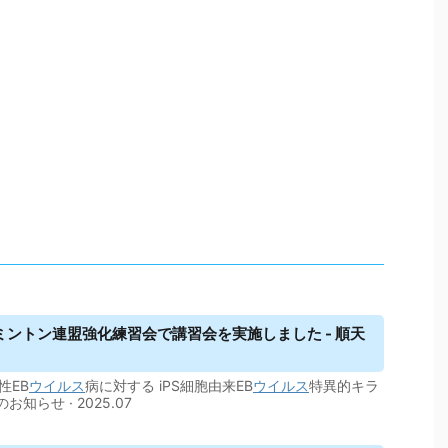
ントン連盟強化練習会で講習会を実施しました - 順天
性EB
ウイルス
病に対する iPS細胞由来EB
ウイルス
特異的キラ
らせ · 2025.07