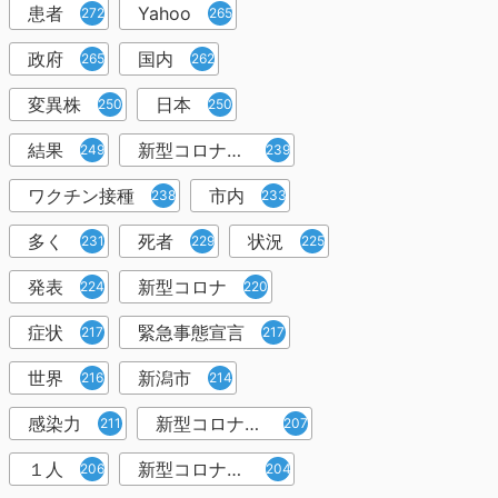
患者
Yahoo
272
265
政府
国内
265
262
変異株
日本
250
250
結果
新型コロナウイルスワクチン
249
239
ワクチン接種
市内
238
233
多く
死者
状況
231
229
225
発表
新型コロナ
224
220
症状
緊急事態宣言
217
217
世界
新潟市
216
214
感染力
新型コロナウイルス感染者
211
207
１人
新型コロナウイルス対策
206
204