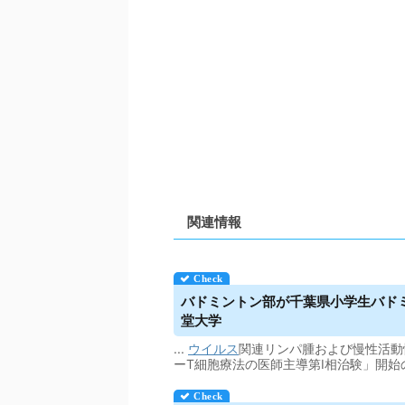
関連情報
バドミントン部が千葉県小学生バドミ
堂大学
...
ウイルス
関連リンパ腫および慢性活動
ーT細胞療法の医師主導第I相治験」開始のお知