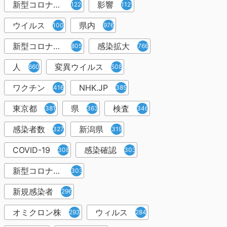
新型コロナウイルス感染症
影響
1226
1129
ウイルス
県内
1001
976
新型コロナウイルス感染
感染拡大
805
766
人
変異ウイルス
660
508
ワクチン
NHK.JP
416
385
東京都
県
検査
381
363
346
感染者数
新潟県
327
319
COVID-19
感染確認
308
303
新型コロナウィルス感染症
303
新規感染者
296
オミクロン株
ウィルス
293
284