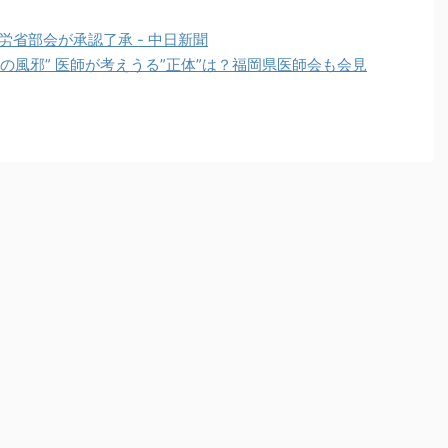
厚労省部会が承認了承 - 中日新聞
の風邪” 医師が考えうる”正体”は？福岡県医師会も会見