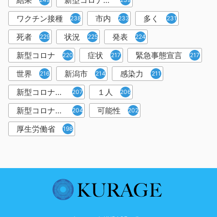
結果
新型コロナウイルスワクチン
ワクチン接種
市内
多く
238
233
231
死者
状況
発表
229
225
224
新型コロナ
症状
緊急事態宣言
220
217
217
世界
新潟市
感染力
216
214
211
新型コロナウイルス感染者
１人
207
206
新型コロナウイルス対策
可能性
204
202
厚生労働省
198