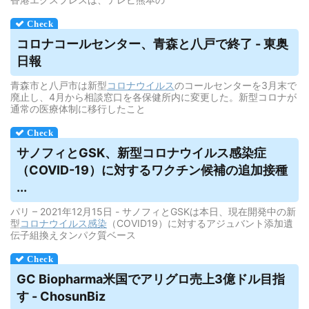
コロナコールセンター、青森と八戸で終了 - 東奥
日報
青森市と八戸市は新型
コロナウイルス
のコールセンターを3月末で
廃止し、4月から相談窓口を各保健所内に変更した。新型コロナが
通常の医療体制に移行したこと
サノフィとGSK、新型コロナ
ウイルス
感染症
（COVID-19）に対するワクチン候補の追加接種
...
パリ – 2021年12月15日 - サノフィとGSKは本日、現在開発中の新
型
コロナウイルス
感染
（COVID19）に対するアジュバント添加遺
伝子組換えタンパク質ベース
GC Biopharma米国でアリグロ売上3億ドル目指
す - ChosunBiz