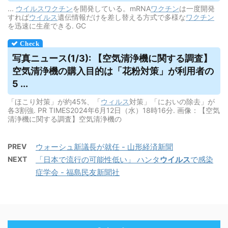
...
ウイルス
ワクチン
を開発している。mRNA
ワクチン
は一度開発
すれば
ウイルス
遺伝情報だけを差し替える方式で多様な
ワクチン
を迅速に生産できる. GC
写真ニュース(1/3): 【空気清浄機に関する調査】
空気清浄機の購入目的は「花粉対策」が利用者の
5 ...
「ほこり対策」が約45%、「
ウィルス
対策」「においの除去」が
各3割強. PR TIMES2024年6月12日（水）18時16分. 画像：【空気
清浄機に関する調査】空気清浄機の
PREV
ウォーシュ新議長が就任 - 山形経済新聞
NEXT
「日本で流行の可能性低い」 ハンタ
ウイルス
で感染
症学会 - 福島民友新聞社