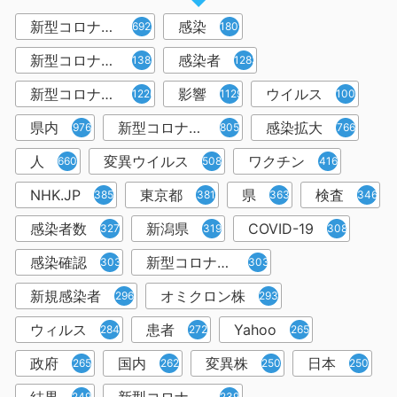
新型コロナウイルス
感染
6921
1809
新型コロナウィルス
感染者
1382
1283
新型コロナウイルス感染症
影響
ウイルス
1226
1129
1001
県内
新型コロナウイルス感染
感染拡大
976
805
766
人
変異ウイルス
ワクチン
660
508
416
NHK.JP
東京都
県
検査
385
381
363
346
感染者数
新潟県
COVID-19
327
319
308
感染確認
新型コロナウィルス感染症
303
303
新規感染者
オミクロン株
296
293
ウィルス
患者
Yahoo
284
272
265
政府
国内
変異株
日本
265
262
250
250
249
239