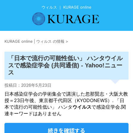
ウィルス ｜ KURAGE online
KURAGE online | ウィルス の情報
>
ウイル
「日本で流行の可能性低い」 ハンタ
ス
で感染症学会 (共同通信) - Yahoo!ニュー
ス
投稿日：
2026年5月23日
日本感染症学会の学術集会で講演した忽那賢志・大阪大教
授＝23日午後、東京都千代田区（KYODONEWS）. 「日
本で流行の可能性低い」 ハンタ
ウイルス
で感染症学会.関
連キーワードはありません
続きを確認する