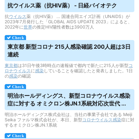
抗
ウイルス
薬（抗HIV薬） - 日経バイオテク
抗
ウイルス
薬（抗HIV薬） ... 国連合同エイズ計画（UNAIDS）が
2023年7月発行した「GLOBAL AIDS UPDATE 2023」によると、
2022年に
世界
の推定HIV陽性者数は3900万人
東京都 新型コロナ 215人感染確認 200人超は3日
連続
東京都
は31日午後3時時点の速報値で都内で新たに215人が新型
コ
ロナウイルス
に
感染
していることを確認したと発表しました。1日
の
感染
の確認
明治ホールディングス、新型コロナ
ウイルス
感染
症に対する オミクロン株JN.1系統対応次世代 ...
明治ホールディングス株式会社は、当社の事業子会社である Meiji
Seika ファルマ株式会社が、本日、新型
コロナウイルス
感染
症に対
するオミクロン株JN.1系統