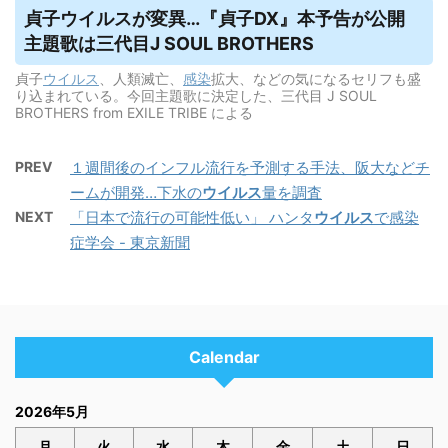
貞子
ウイルス
が変異…『貞子DX』本予告が公開
主題歌は三代目J SOUL BROTHERS
貞子
ウイルス
、人類滅亡、
感染
拡大、などの気になるセリフも盛
り込まれている。今回主題歌に決定した、三代目 J SOUL
BROTHERS from EXILE TRIBE による
PREV
１週間後のインフル流行を予測する手法、阪大などチ
ームが開発…下水の
ウイルス
量を調査
NEXT
「日本で流行の可能性低い」 ハンタ
ウイルス
で感染
症学会 - 東京新聞
Calendar
2026年5月
月
火
水
木
金
土
日