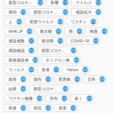
新型コロナウイルス感染症
影響
ウイルス
1226
1129
1001
県内
新型コロナウイルス感染
感染拡大
976
805
766
人
変異ウイルス
ワクチン
660
508
416
NHK.JP
東京都
県
検査
385
381
363
346
感染者数
新潟県
COVID-19
327
319
308
感染確認
新型コロナウィルス感染症
303
303
新規感染者
オミクロン株
296
293
ウィルス
患者
Yahoo
284
272
265
政府
国内
変異株
日本
265
262
250
250
結果
新型コロナウイルスワクチン
249
239
ワクチン接種
市内
多く
238
233
231
死者
状況
発表
229
225
224