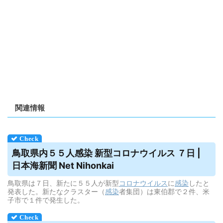
関連情報
鳥取県内５５人感染 新型コロナ
ウイルス
７日 |
日本海新聞 Net Nihonkai
鳥取県は７日、新たに５５人が新型
コロナウイルス
に
感染
したと
発表した。新たなクラスター（
感染
者集団）は東伯郡で２件、米
子市で１件で発生した。