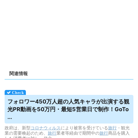
関連情報
フォロワー450万人超の人気キャラが出演する観
光PR動画を50万円・最短5営業日で制作！GoTo
...
政府は、新型
コロナウィルス
により被害を受けている
旅行
・観光
業の需要喚起のため、
旅行
業者等経由で期間中の
旅行
商品を購入