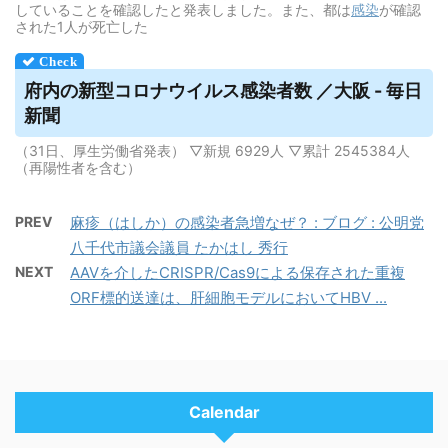
していることを確認したと発表しました。また、都は
感染
が確認
された1人が死亡した
府内の新型コロナ
ウイルス
感染者数 ／大阪 - 毎日
新聞
（31日、厚生労働省発表） ▽新規 6929人 ▽累計 2545384人
（再陽性者を含む）
PREV
麻疹（はしか）の感染者急増なぜ？ : ブログ : 公明党
八千代市議会議員 たかはし 秀行
NEXT
AAVを介したCRISPR/Cas9による保存された重複
ORF標的送達は、肝細胞モデルにおいてHBV ...
Calendar