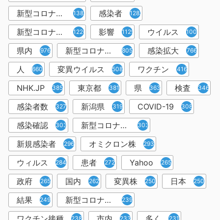
新型コロナウィルス
感染者
1382
1283
新型コロナウイルス感染症
影響
ウイルス
1226
1129
1001
県内
新型コロナウイルス感染
感染拡大
976
805
766
人
変異ウイルス
ワクチン
660
508
416
NHK.JP
東京都
県
検査
385
381
363
346
感染者数
新潟県
COVID-19
327
319
308
感染確認
新型コロナウィルス感染症
303
303
新規感染者
オミクロン株
296
293
ウィルス
患者
Yahoo
284
272
265
政府
国内
変異株
日本
265
262
250
250
結果
新型コロナウイルスワクチン
249
239
ワクチン接種
市内
多く
238
233
231