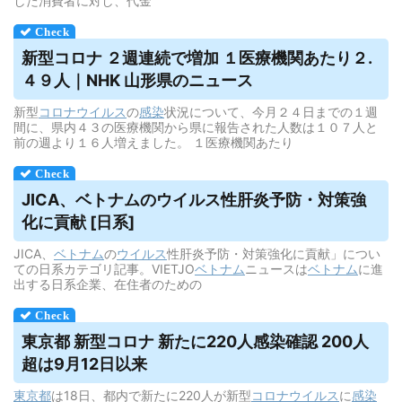
した消費者に対し、代金
新型コロナ ２週連続で増加 １医療機関あたり２.
４９人｜NHK 山形県のニュース
新型
コロナウイルス
の
感染
状況について、今月２４日までの１週
間に、県内４３の医療機関から県に報告された人数は１０７人と
前の週より１６人増えました。 １医療機関あたり
JICA、ベトナムの
ウイルス
性肝炎予防・対策強
化に貢献 [日系]
JICA、
ベトナム
の
ウイルス
性肝炎予防・対策強化に貢献」につい
ての日系カテゴリ記事。VIETJO
ベトナム
ニュースは
ベトナム
に進
出する日系企業、在住者のための
東京都 新型コロナ 新たに220人感染確認 200人
超は9月12日以来
東京都
は18日、都内で新たに220人が新型
コロナウイルス
に
感染