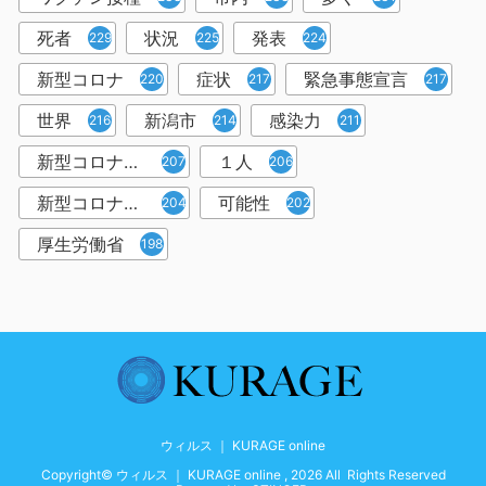
死者
状況
発表
229
225
224
新型コロナ
症状
緊急事態宣言
220
217
217
世界
新潟市
感染力
216
214
211
新型コロナウイルス感染者
１人
207
206
新型コロナウイルス対策
可能性
204
202
厚生労働省
198
ウィルス ｜ KURAGE online
Copyright© ウィルス ｜ KURAGE online , 2026 All Rights Reserved