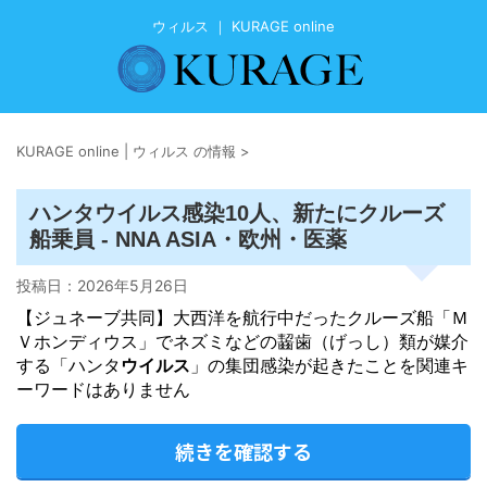
ウィルス ｜ KURAGE online
KURAGE online | ウィルス の情報
>
ウイルス
ハンタ
感染10人、新たにクルーズ
船乗員 - NNA ASIA・欧州・医薬
投稿日：
2026年5月26日
【ジュネーブ共同】大西洋を航行中だったクルーズ船「Ｍ
Ｖホンディウス」でネズミなどの齧歯（げっし）類が媒介
する「ハンタ
ウイルス
」の集団感染が起きたことを関連キ
ーワードはありません
続きを確認する