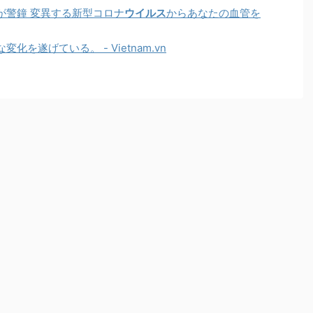
が警鐘 変異する新型コロナ
ウイルス
からあなたの血管を
化を遂げている。 - Vietnam.vn