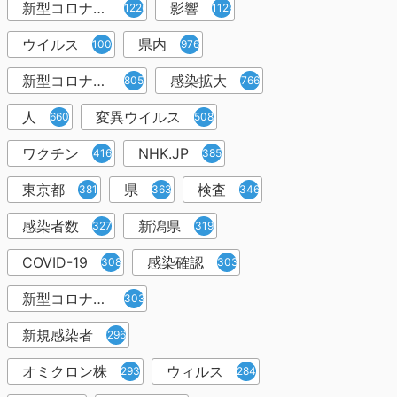
新型コロナウイルス感染症
影響
1226
1129
ウイルス
県内
1001
976
新型コロナウイルス感染
感染拡大
805
766
人
変異ウイルス
660
508
ワクチン
NHK.JP
416
385
東京都
県
検査
381
363
346
感染者数
新潟県
327
319
COVID-19
感染確認
308
303
新型コロナウィルス感染症
303
新規感染者
296
オミクロン株
ウィルス
293
284