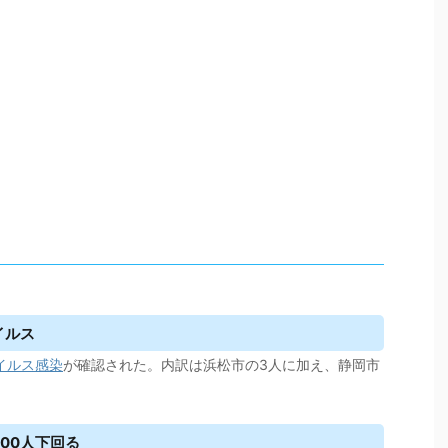
イルス
イルス
感染
が確認された。内訳は浜松市の3人に加え、静岡市
100人下回る