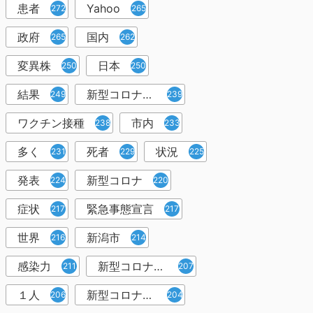
患者
Yahoo
272
265
政府
国内
265
262
変異株
日本
250
250
結果
新型コロナウイルスワクチン
249
239
ワクチン接種
市内
238
233
多く
死者
状況
231
229
225
発表
新型コロナ
224
220
症状
緊急事態宣言
217
217
世界
新潟市
216
214
感染力
新型コロナウイルス感染者
211
207
１人
新型コロナウイルス対策
206
204