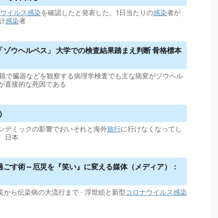
ウイルス
感染
を確認したと発表した。1日当たりの
感染
者が
計
感染
者
ゾウヘルペス」 大学での検査結果踏まえ判断 骨格標本
鏡で臓器などを観察する病理学検査でも主な病変がゾウヘル
が直接的な死因である
う
ンデミックの影響でおいそれと海外
旅行
に行けなくなってし
、日本
キ過ごす術～厄災を『笑い』に変える媒体（メディア）：
災から伝染病の大流行まで · 浮世絵と新型
コロナウイルス
感染