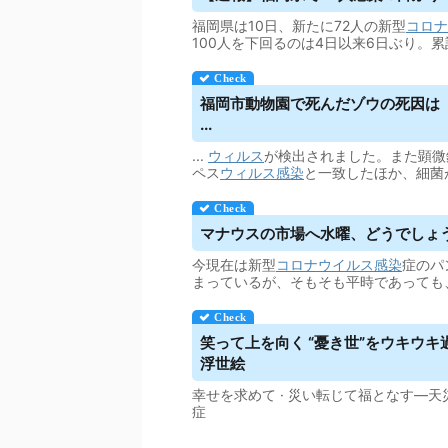
福岡県は10日、新たに72人の新型
コロナ
100人を下回るのは4日以来6日ぶり。累
福岡市動物園で死んだゾウの死因は「
...
...
ウィルス
が検出されました。また顕微
ペス
ウィルス
感染
と一致したほか、細菌
マナウスの市場へ水曜、どうでしょ
今現在は新型
コロナウイルス
感染
症のパ
まっているが、そもそも平時であっても
笑って上を向く “憂き世”をウキウ
浮世絵
幸せを求めて · 災い転じて福となす―天
症