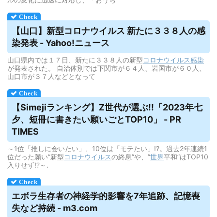
【山口】新型コロナ
ウイルス
新たに３３８人の感
染発表 - Yahoo!ニュース
山口県内では１７日、新たに３３８人の新型
コロナウイルス
感染
が発表された。 自治体別では下関市が６４人、岩国市が６０人、
山口市が３７人などとなって
【Simejiランキング】Z世代が選ぶ!!「2023年七
夕、短冊に書きたい願いごとTOP10」 - PR
TIMES
～1位「推しに会いたい」、10位は「モテたい」!?。過去2年連続1
位だった願い”新型
コロナウイルス
の終息”や、”
世界
平和”はTOP10
入りせず!?～.
エボラ生存者の神経学的影響を7年追跡、記憶喪
失など持続 - m3.com