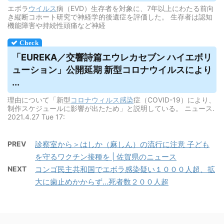
エボラ
ウイルス
病（EVD）生存者を対象に、7年以上にわたる前向
き縦断コホート研究で神経学的後遺症を評価した。 生存者は認知
機能障害や持続性頭痛など神経
「EUREKA／交響詩篇エウレカセブン ハイエボリ
ューション」公開延期 新型コロナ
ウイルス
により
...
理由について「新型
コロナウィルス
感染
症（COVID-19）により、
制作スケジュールに影響が出たため」と説明している。 ニュース.
2021.4.27 Tue 17:
PREV
診察室から＞はしか（麻しん）の流行に注意 子ども
を守るワクチン接種を | 佐賀県のニュース
NEXT
コンゴ民主共和国でエボラ感染疑い１０００人超、拡
大に歯止めかからず…死者数２００人超