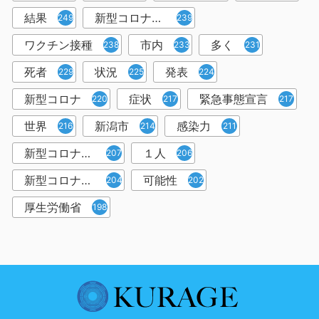
結果
新型コロナウイルスワクチン
249
239
ワクチン接種
市内
多く
238
233
231
死者
状況
発表
229
225
224
新型コロナ
症状
緊急事態宣言
220
217
217
世界
新潟市
感染力
216
214
211
新型コロナウイルス感染者
１人
207
206
新型コロナウイルス対策
可能性
204
202
厚生労働省
198