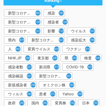
Ranking !
新型コロナウイルス
感染
6921
1809
新型コロナウィルス
感染者
1382
1283
新型コロナウイルス感染症
影響
ウイルス
1226
1129
1001
県内
新型コロナウイルス感染
感染拡大
976
805
766
人
変異ウイルス
ワクチン
660
508
416
NHK.JP
東京都
県
検査
385
381
363
346
感染者数
新潟県
COVID-19
327
319
308
感染確認
新型コロナウィルス感染症
303
303
新規感染者
オミクロン株
296
293
ウィルス
患者
Yahoo
284
272
265
政府
国内
変異株
日本
265
262
250
250