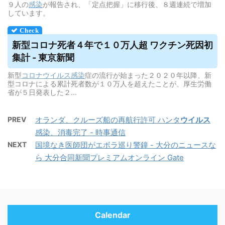
９人の
感染
が報告され、「定点把握」に移行後、８週連続で増加
しています。
新型コロナ死者４年で１０万人超 ワクチン死因初
集計 - 東京新聞
新型
コロナウイルス
感染
症の流行が始まった２０２０年以降、新
型コロナによる累計死者数が１０万人を超えたことが、厚生労働
省が５日発表した２...
PREV
オランダ、クルーズ船の再航行許可 ハンタ
ウイルス
感染、消毒完了 - 時事通信
NEXT
国境なき医師団がエボラ巡り警鐘 - 大分のニュースな
ら 大分合同新聞プレミアムオンライン Gate
Calendar