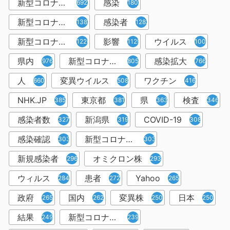
新型コロナウイルス
感染
6921
1809
新型コロナウィルス
感染者
1382
1283
新型コロナウイルス感染症
影響
ウイルス
1226
1129
1001
県内
新型コロナウイルス感染
感染拡大
976
805
766
人
変異ウイルス
ワクチン
660
508
416
NHK.JP
東京都
県
検査
385
381
363
346
感染者数
新潟県
COVID-19
327
319
308
感染確認
新型コロナウィルス感染症
303
303
新規感染者
オミクロン株
296
293
ウィルス
患者
Yahoo
284
272
265
政府
国内
変異株
日本
265
262
250
250
結果
新型コロナウイルスワクチン
249
239