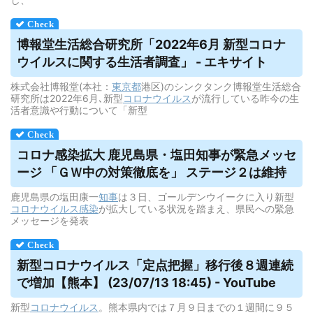
博報堂生活総合研究所「2022年6月 新型コロナ
ウイルス
に関する生活者調査」 - エキサイト
株式会社博報堂(本社：
東京都
港区)のシンクタンク博報堂生活総合
研究所は2022年6月､新型
コロナウイルス
が流行している昨今の生
活者意識や行動について「新型
コロナ感染拡大 鹿児島県・塩田知事が緊急メッセ
ージ 「ＧＷ中の対策徹底を」 ステージ２は維持
鹿児島県の塩田康一
知事
は３日、ゴールデンウイークに入り新型
コロナウイルス
感染
が拡大している状況を踏まえ、県民への緊急
メッセージを発表
新型コロナ
ウイルス
「定点把握」移行後８週連続
で増加【熊本】 (23/07/13 18:45) - YouTube
新型
コロナウイルス
。熊本県内では７月９日までの１週間に９５