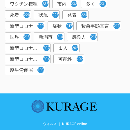
ワクチン接種
市内
多く
238
233
231
死者
状況
発表
229
225
224
新型コロナ
症状
緊急事態宣言
220
217
217
世界
新潟市
感染力
216
214
211
新型コロナウイルス感染者
１人
207
206
新型コロナウイルス対策
可能性
204
202
厚生労働省
198
ウィルス ｜ KURAGE online