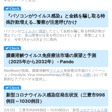
『パソコンが
ウイルス
感染』と金銭を騙し取る特
殊詐欺増える…警察が注意呼びかけ
パソコンが
ウイルス
に
感染
したとして金銭を騙し取る特殊詐欺が
増えていて、富山県警が注意を呼びかけています。県警によりま
すと、今年1月から5月までに県内
腫瘍溶解
ウイルス
免疫療法市場の展望と予測
（2025年から2032年） - Pando
AlanBestが投稿。腫瘍溶解性
ウイルス
免疫療法市場のイノベーシ
ョンOncolytic Virus Immunotherapy市場は、がん
治療
において革
新的なアプローチを提供し、
新型コロナ
ウイルス
感染症発生状況（三豊市998
例目～1030例目）
3月3日、三豊市内998例目～1030例目の「新型
コロナウイルス
感