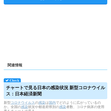
関連情報
チャートで見る日本の感染状況 新型コロナ
ウイル
ス
：日本経済新聞
新型
コロナウイルス
の
感染
は
国内
でどのように広がっているの
か。全国の
感染
状況や都道府県別の
感染
者数、コロナ病床の使用
率をチャートで見る。