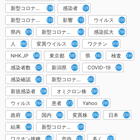
新型コロナウィルス
感染者
1382
1283
新型コロナウイルス感染症
影響
ウイルス
1226
1129
1001
県内
新型コロナウイルス感染
感染拡大
976
805
766
人
変異ウイルス
ワクチン
660
508
416
NHK.JP
東京都
県
検査
385
381
363
346
感染者数
新潟県
COVID-19
327
319
308
感染確認
新型コロナウィルス感染症
303
303
新規感染者
オミクロン株
296
293
ウィルス
患者
Yahoo
284
272
265
政府
国内
変異株
日本
265
262
250
250
結果
新型コロナウイルスワクチン
249
239
ワクチン接種
市内
多く
238
233
231