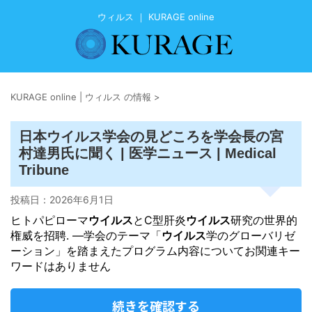
ウィルス ｜ KURAGE online
KURAGE online | ウィルス の情報
>
ウイルス
日本
学会の見どころを学会長の宮
村達男氏に聞く | 医学ニュース | Medical
Tribune
投稿日：
2026年6月1日
ヒトパピローマ
ウイルス
とC型肝炎
ウイルス
研究の世界的
権威を招聘. —学会のテーマ「
ウイルス
学のグローバリゼ
ーション」を踏まえたプログラム内容についてお関連キー
ワードはありません
続きを確認する