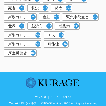
死者
状況
発表
229
225
224
新型コロナ
症状
緊急事態宣言
220
217
217
世界
新潟市
感染力
216
214
211
新型コロナウイルス感染者
１人
207
206
新型コロナウイルス対策
可能性
204
202
厚生労働省
198
ウィルス ｜ KURAGE online
Copyright© ウィルス ｜ KURAGE online , 2026 All Rights Reserved