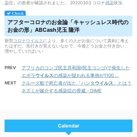
染
症」の患者が確認されました。 20220303 コロナ
感染
状況.
アフターコロナのお金論「キャッシュレス時代の
お金の形」ABCash児玉 隆洋
新型
コロナウイルス
により、多くの人がお金について真剣に考え
たはずだ。先行きが見えないなかで、今後どうお金と付き合い、
増やしていけばいい
PREV
アフリカのコンゴ民主共和国(民主コンゴ)で発生した
エボラ
ウイルス
の感染が疑われる事例が1100 ...
NEXT
クルーズ船で死亡者が出た「ハンタ
ウイルス
」とは？
ネズミが媒介する感染症の脅威 - DIME
Calendar