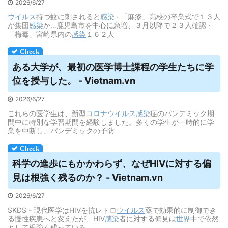
2026/6/27
ウイルス
持つ蚊に刺されると
感染
· 「麻疹」高校の卒業式で１３人
が集団
感染
か…鹿児島市を中心に急増、３月以降で２３人確認 ·
「梅毒」宮崎県内の
感染
１６２人
ある大学が、最初の医学博士課程の学生たちに学
位を授与した。 - Vietnam.vn
2026/6/27
これらの医学生は、新型
コロナウイルス
感染
症のパンデミック期
間中に特別な学習期間を経験しました。多くの学生が一時的に学
業を中断し、パンデミックの予防
科学の進歩にもかかわらず、なぜHIVに対する偏
見は根強く残るのか？ - Vietnam.vn
2026/6/27
SKĐS - 現代医学はHIVを抗レトロ
ウイルス
薬で効果的に制御でき
る慢性疾患へと変えたが、HIV
感染
者に対する偏見は
世界
中で依然
として根強く残っている…。