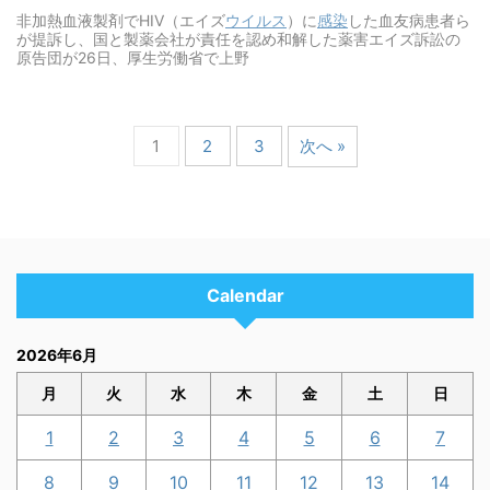
非加熱血液製剤でHIV（エイズ
ウイルス
）に
感染
した血友病患者ら
が提訴し、国と製薬会社が責任を認め和解した薬害エイズ訴訟の
原告団が26日、厚生労働省で上野
1
2
3
次へ »
Calendar
2026年6月
月
火
水
木
金
土
日
1
2
3
4
5
6
7
8
9
10
11
12
13
14