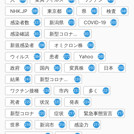
NHK.JP
東京都
県
検査
385
381
363
346
感染者数
新潟県
COVID-19
327
319
308
感染確認
新型コロナウィルス感染症
303
303
新規感染者
オミクロン株
296
293
ウィルス
患者
Yahoo
284
272
265
政府
国内
変異株
日本
265
262
250
250
結果
新型コロナウイルスワクチン
249
239
ワクチン接種
市内
多く
238
233
231
死者
状況
発表
229
225
224
新型コロナ
症状
緊急事態宣言
220
217
217
世界
新潟市
感染力
216
214
211