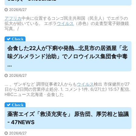
2026/6/27
アフリカ
中央に位置するコンゴ民主共和国（民主人）でエボラの
拡大が続いている。 エボラ
ウイルス
（赤色）の走査型電子顕微鏡
写真。/
会食した22人が下痢や発熱…北見市の居酒屋「北
味グルメランド治助」でノロウイルス集団食中毒
...
2026/6/27
... 、ザンギなど 調理従事者2人からも
ウイルス
検出 市保健所が27
日から2日間の営業停止処分. 1. コメント1件. 6/27(土) 15:57 配信.
HBCニュース北海道 · 会食した
薬害エイズ「救済充実を」 原告団、厚労相と協議
- 47NEWS
2026/6/27