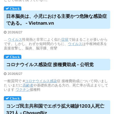
日本脳炎は、小児における主要かつ危険な感染症
である。 - Vietnam.vn
2026/6/27
...
ウイルス
性発熱と非常によく似た
症状
で始まることが多いから
です。しかし、わずか短時間のうちに、
ウイルス
は中枢神経系を
直接攻撃し、脳炎、脳浮腫、痙攣
コロナ
ウイルス
感染症 接種費助成 - 公明党
2026/6/27
一般質問で #
コロナウイルス
感染
症 接種費助成について伺いまし
た いまだに
高齢者
や基礎疾患のある方の、死亡率が高止まりして
います
ワクチン
接種料
コンゴ民主共和国でエボラ拡大確診1203人死亡
321人 - ChosunBiz