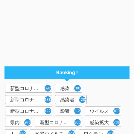
Ranking !
新型コロナウイルス
感染
6921
1809
新型コロナウィルス
感染者
1382
1283
新型コロナウイルス感染症
影響
ウイルス
1226
1129
1001
県内
新型コロナウイルス感染
感染拡大
976
805
766
人
変異ウイルス
ワクチン
660
508
416