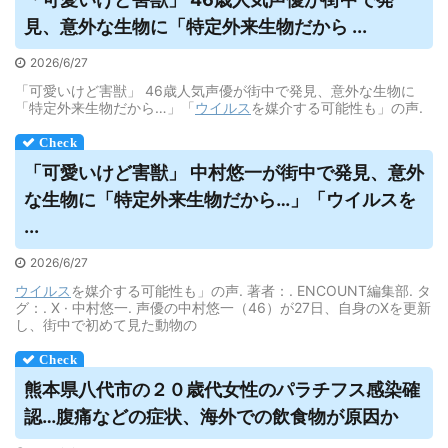
見、意外な生物に「特定外来生物だから ...
2026/6/27
「可愛いけど害獣」 46歳人気声優が街中で発見、意外な生物に
「特定外来生物だから…」「
ウイルス
を媒介する可能性も」の声.
「可愛いけど害獣」 中村悠一が街中で発見、意外
な生物に「特定外来生物だから…」「
ウイルス
を
...
2026/6/27
ウイルス
を媒介する可能性も」の声. 著者：. ENCOUNT編集部. タ
グ：. X · 中村悠一. 声優の中村悠一（46）が27日、自身のXを更新
し、街中で初めて見た動物の
熊本県八代市の２０歳代女性のパラチフス感染確
認…腹痛などの症状、海外での飲食物が原因か