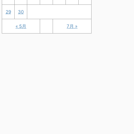
29
30
« 5月
7月 »