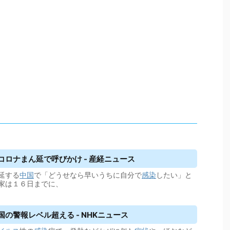
コロナまん延で呼びかけ - 産経ニュース
延する
中国
で「どうせなら早いうちに自分で
感染
したい」と
家は１６日までに、
の警報レベル超える - NHKニュース