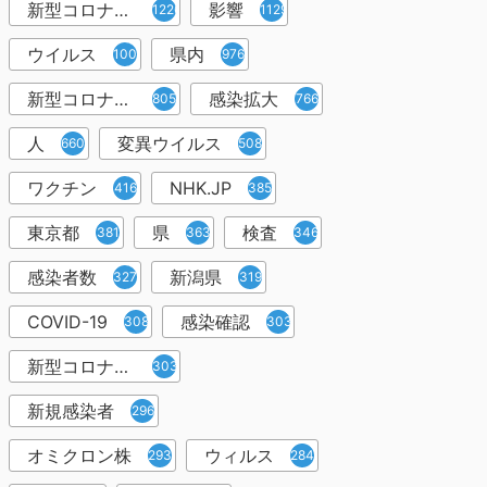
新型コロナウイルス感染症
影響
1226
1129
ウイルス
県内
1001
976
新型コロナウイルス感染
感染拡大
805
766
人
変異ウイルス
660
508
ワクチン
NHK.JP
416
385
東京都
県
検査
381
363
346
感染者数
新潟県
327
319
COVID-19
感染確認
308
303
新型コロナウィルス感染症
303
新規感染者
296
オミクロン株
ウィルス
293
284