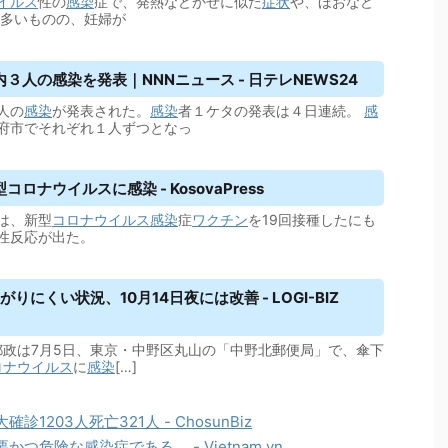
イルス
性の
感染
症で、発熱などかぜに似た
症状
や、ほおなど
多いものの、妊婦が
３人の感染を発表｜NNNニュース - 日テレNEWS24
人の
感染
が発表された。
感染
者１ケタの発表は４日連続。
感
府市でそれぞれ１人ずつとなっ
型コロナ
ウイルス
に感染 - KosovaPress
は、新型
コロナウイルス
感染
症
ワクチン
を19回接種したにも
性反応が出た。
にくい状況、10月14日夜には改善 - LOGI-BIZ
郵政は7月5日、東京・中野区丸山の「中野北郵便局」で、傘下
ロナウイルス
に
感染
[…]
203人死亡321人 - ChosunBiz
危険な感染症である。 - Vietnam.vn