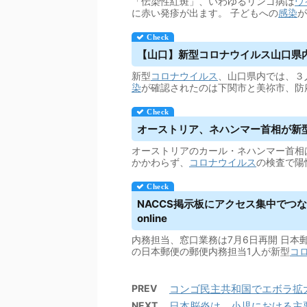
「伝染性紅斑」、いわゆるリンゴ病は
ウ
に赤い発疹が出ます。 子どもへの
感染
が
【山口】新型コロナ
ウイルス
山口県内
新型
コロナウイルス
、山口県内では、３
染
が確認されたのは下関市と美祢市、防
オーストリア、ネハンマー首相が新
オーストリアのカール・ネハンマー首相
かかわらず、
コロナウイルス
の検査で陽
NACCS掲示板にアクセス集中でつながり
online
内務担当、窓口業務は7月6日再開 日本
の日本郵便の郵便内務担当1人が新型
コ
PREV
コンゴ民主共和国でエボラ拡大確診1
NEXT
日本脳炎は、小児における主要かつ