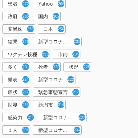
患者
Yahoo
272
265
政府
国内
265
262
変異株
日本
250
250
結果
新型コロナウイルスワクチン
249
239
ワクチン接種
市内
238
233
多く
死者
状況
231
229
225
発表
新型コロナ
224
220
症状
緊急事態宣言
217
217
世界
新潟市
216
214
感染力
新型コロナウイルス感染者
211
207
１人
新型コロナウイルス対策
206
204