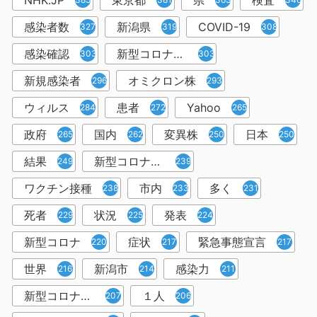
NHK.JP
東京都
県
検査
感染者数
新潟県
COVID-19
327
319
308
感染確認
新型コロナウィルス感染症
303
303
新規感染者
オミクロン株
296
293
ウィルス
患者
Yahoo
284
272
265
政府
国内
変異株
日本
265
262
250
250
結果
新型コロナウイルスワクチン
249
239
ワクチン接種
市内
多く
238
233
231
死者
状況
発表
229
225
224
新型コロナ
症状
緊急事態宣言
220
217
217
世界
新潟市
感染力
216
214
211
新型コロナウイルス感染者
１人
207
206