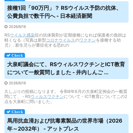
接種1回「90万円」？ RS
ウイルス
予防の抗体、
公費負担で数千円へ - 日本経済新聞
2026/6/16
RS
ウイルス
感染
症の抗体製剤が定期接種になれば保護者の負担は
軽くなる（写真は新型
コロナウイルス
の
ワクチン
を接種する幼
児）. 新生児らが重症化する恐れの
大泉町議会にて、RS
ウィルス
ワクチンとICT教育
について一般質問しました - 井内しんご ...
2026/6/16
久しぶりの投稿になります。 令和8年6月の大泉町定例会の一般質
問にて、・RS
ウィルス
ワクチン
について・ICT教育についてこの2
点を大泉町に問いました。
馬用抗血清および抗毒素製品の世界市場（2026
年～2032年） - アットプレス