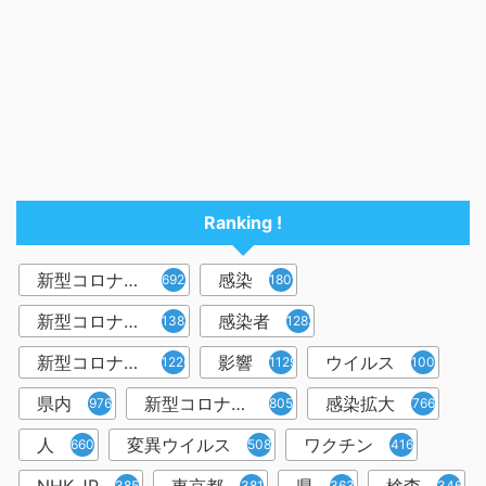
Ranking !
新型コロナウイルス
感染
6921
1809
新型コロナウィルス
感染者
1382
1283
新型コロナウイルス感染症
影響
ウイルス
1226
1129
1001
県内
新型コロナウイルス感染
感染拡大
976
805
766
人
変異ウイルス
ワクチン
660
508
416
385
381
363
346