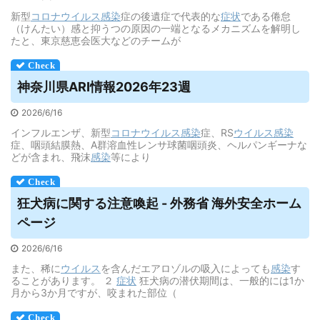
新型
コロナウイルス
感染
症の後遺症で代表的な
症状
である倦怠
（けんたい）感と抑うつの原因の一端となるメカニズムを解明し
たと、東京慈恵会医大などのチームが
神奈川県ARI情報2026年23週
2026/6/16
インフルエンザ、新型
コロナウイルス
感染
症、RS
ウイルス
感染
症、咽頭結膜熱、A群溶血性レンサ球菌咽頭炎、ヘルパンギーナな
どが含まれ、飛沫
感染
等により
狂犬病に関する注意喚起 - 外務省 海外安全ホーム
ページ
2026/6/16
また、稀に
ウイルス
を含んだエアロゾルの吸入によっても
感染
す
ることがあります。 ２
症状
狂犬病の潜伏期間は、一般的には1か
月から3か月ですが、咬まれた部位（