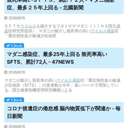
症、最多２５年上回る - 北國新聞
2026/6/16
ＳＦＴＳ
ウイルス
を媒介するフタトゲチマダニ（ＪＩＨＳ国立
感
染
症研究所提供）. マダニが媒介し致死率の高い
ウイルス
感染
症
「重症熱性血小板減少症候群
マダニ感染症、最多25年上回る 致死率高い
SFTS、累計72人 - 47NEWS
2026/6/16
マダニが媒介し致死率の高い
ウイルス
感染
症「重症熱性血小板減
少症候群（SFTS）」の患者数が今年、速いペースで増加してい
る。国立健康危機管理研究機構による
コロナ後遺症の倦怠感 脳内物質低下が関連か - 毎
日新聞
2026/6/16