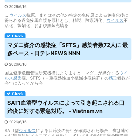
2026/6/16
...
ウイルス
抗原、またはその他の特定の免疫原による免疫化後に
得られる過免疫馬血漿を原料とし、精製、酵素消化、
ウイルス
不
活化、製剤化、および無菌充填を
マダニ媒介の感染症「SFTS」感染者数72人に 最
多ペース - 日テレNEWS NNN
2026/6/16
国立健康危機管理研究機構によりますと、マダニが媒介する
ウイ
ルス
感染
症、SFTS（＝重症熱性血小板減少症候群）の
感染
者数が
今年に入ってから今
SAT1血清型
ウイルス
によって引き起こされる口
蹄疫に対する緊急対応。 - Vietnam.vn
2026/6/16
SAT1型
ウイルス
による口蹄疫の発生が確認された場合、省は速や
かに緊急対応メカニズムを発動し、各レベルの動物疾病予防管理