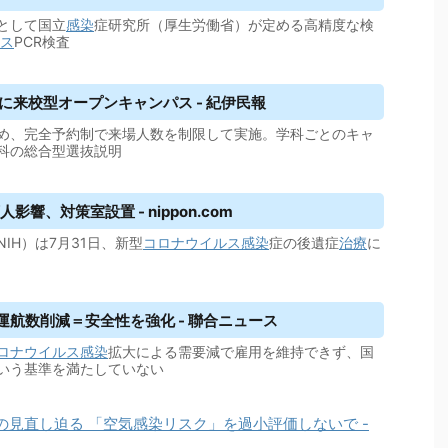
関として国立
感染
症研究所（厚生労働省）が定める高精度な検
ス
PCR検査
に来校型オープンキャンパス - 紀伊民報
め、完全予約制で来場人数を制限して実施。学科ごとのキャ
科の総合型選抜説明
響、対策室設置 - nippon.com
IH）は7月31日、新型
コロナウイルス
感染
症の後遺症
治療
に
運航数削減＝安全性を強化 - 聯合ニュース
ロナウイルス
感染
拡大による需要減で雇用を維持できず、国
いう基準を満たしていない
の見直し迫る 「空気感染リスク」を過小評価しないで -