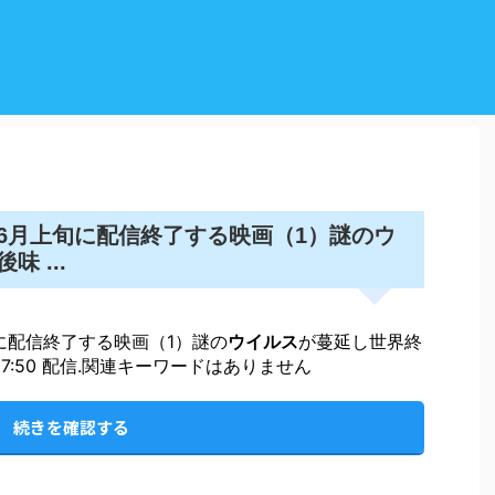
ウ
6月上旬に配信終了する映画（1）謎の
 ...
に配信終了する映画（1）謎の
ウイルス
が蔓延し世界終
) 7:50 配信.関連キーワードはありません
続きを確認する