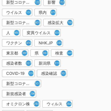
新型コロナウイルス感染症
影響
1226
1129
ウイルス
県内
1001
976
新型コロナウイルス感染
感染拡大
805
766
人
変異ウイルス
660
508
ワクチン
NHK.JP
416
385
東京都
県
検査
381
363
346
感染者数
新潟県
327
319
COVID-19
感染確認
308
303
新型コロナウィルス感染症
303
新規感染者
296
オミクロン株
ウィルス
293
284