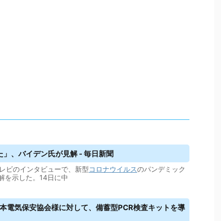
」、バイデン氏が見解 - 毎日新聞
テレビのインタビューで、新型
コロナウイルス
のパンデミック
解を示した。14日に中
社日本電気保安協会様に対して、備蓄型PCR検査キットを導