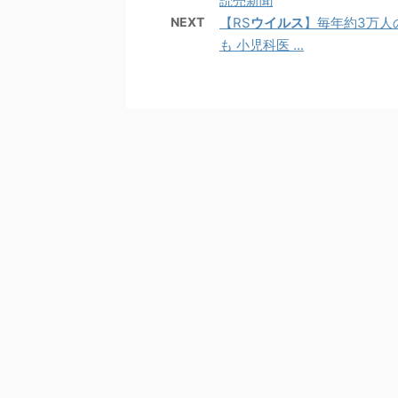
読売新聞
NEXT
【RS
ウイルス
】毎年約3万人
も 小児科医 ...