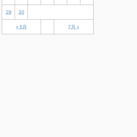
29
30
« 5月
7月 »