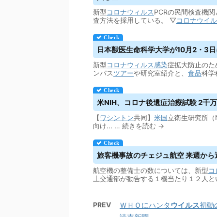
新型
コロナウィルス
PCRの民間検査機
査方法を採用している。 ▽
コロナウイル
日本獣医生命科学大学が10月2・3日
新型
コロナウィルス
感染
症拡大防止のた
ンパス
ツアー
や研究室紹介と、
食品
科学
米NIH、コロナ後遺症治療試験 2千万人影
【
ワシントン
共同】
米国
立衛生研究所（N
向け... … 続きを読む →
旅客機事故のチェジュ航空 来週から
航空機の整備士の数については、新型
コ
土交通部が勧告する１機当たり１２人と
PREV
ＷＨＯにハンタ
ウイルス
初動