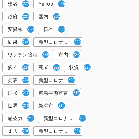
患者
Yahoo
272
265
政府
国内
265
262
変異株
日本
250
250
結果
新型コロナウイルスワクチン
249
239
ワクチン接種
市内
238
233
多く
死者
状況
231
229
225
発表
新型コロナ
224
220
症状
緊急事態宣言
217
217
世界
新潟市
216
214
感染力
新型コロナウイルス感染者
211
207
１人
新型コロナウイルス対策
206
204