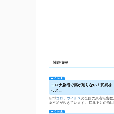
関連情報
コロナ急増で薬が足りない！変異株「
っと ...
新型
コロナウイルス
の全国の患者報告数
薬不足が起きています。 □薬不足の原