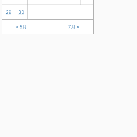
29
30
« 5月
7月 »