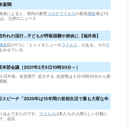
日本新聞
の発表によると、管内の新型
コロナウイルス
の新規
感染
者は13
eは、九州のニュース
節外れの流行…子どもが呼吸困難や肺炎に【福井発】
感染
症の1つに「ヒトメタニューモ
ウイルス
」がある。その
ウ
をみせている。
本部会議［2021年2月5日10時30分～］
５日午前、佐賀県庁. 拡大する. 佐賀県は５日10時30分から新
開催。
スピーチ「2020年は15年間の首相生活で最も大変な年
り込んできたのです。
ウイルス
は私たちの人間らしい行動に
グ、会話、