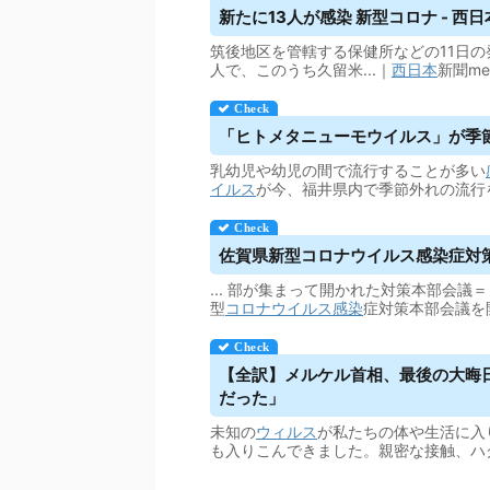
新たに13人が感染 新型コロナ - 西
筑後地区を管轄する保健所などの11日
人で、このうち久留米...｜
西日本
新聞m
「ヒトメタニューモ
ウイルス
」が季
乳幼児や幼児の間で流行することが多い
イルス
が今、福井県内で季節外れの流行
佐賀県新型コロナ
ウイルス
感染症対策
... 部が集まって開かれた対策本部会議＝
型
コロナウイルス
感染
症対策本部会議を
【全訳】メルケル首相、最後の大晦日
だった」
未知の
ウィルス
が私たちの体や生活に入
も入りこんできました。親密な接触、ハ