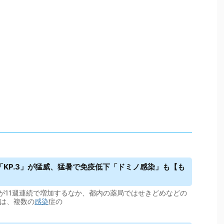
KP.3」が猛威、猛暑で免疫低下「ドミノ感染」も【も
が11週連続で増加するなか、都内の薬局ではせきどめなどの
因は、複数の
感染
症の