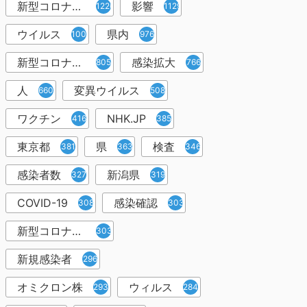
新型コロナウイルス感染症
影響
1226
1129
ウイルス
県内
1001
976
新型コロナウイルス感染
感染拡大
805
766
人
変異ウイルス
660
508
ワクチン
NHK.JP
416
385
東京都
県
検査
381
363
346
感染者数
新潟県
327
319
COVID-19
感染確認
308
303
新型コロナウィルス感染症
303
新規感染者
296
オミクロン株
ウィルス
293
284