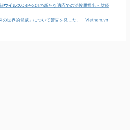
解
ウイルス
OBP-301の新たな適応での治験届提出 - 財経
ス
の世界的脅威」について警告を発した。 - Vietnam.vn