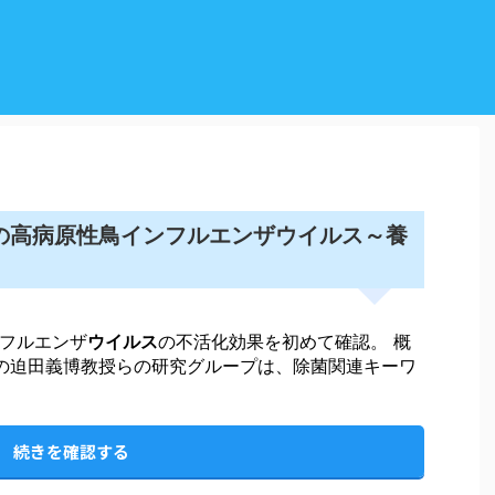
ウイルス
スの高病原性鳥インフルエンザ
～養
フルエンザ
ウイルス
の不活化効果を初めて確認。 概
院の迫田義博教授らの研究グループは、除菌関連キーワ
続きを確認する