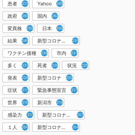
患者
Yahoo
272
265
政府
国内
265
262
変異株
日本
250
250
結果
新型コロナウイルスワクチン
249
239
ワクチン接種
市内
238
233
多く
死者
状況
231
229
225
発表
新型コロナ
224
220
症状
緊急事態宣言
217
217
世界
新潟市
216
214
感染力
新型コロナウイルス感染者
211
207
１人
新型コロナウイルス対策
206
204