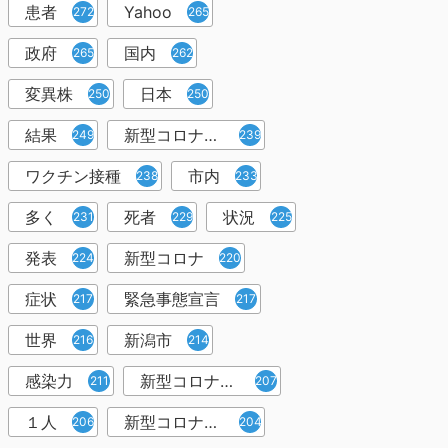
患者
Yahoo
272
265
政府
国内
265
262
変異株
日本
250
250
結果
新型コロナウイルスワクチン
249
239
ワクチン接種
市内
238
233
多く
死者
状況
231
229
225
発表
新型コロナ
224
220
症状
緊急事態宣言
217
217
世界
新潟市
216
214
感染力
新型コロナウイルス感染者
211
207
１人
新型コロナウイルス対策
206
204