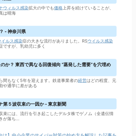
ナウィルス
感染
拡大の中でも
価格
上昇を続けていることが、
真は晴海
 - 神奈川県
ウイルス
感染
症の大きな流行がありました。RS
ウイルス
感染
症ですが、乳幼児に多く
のか？ 東西で異なる回復傾向 “蒸発した需要”を穴埋め
ら間もなく5年を迎えます。鉄道事業者の
経営
はどの程度、元
勤や通学に差がある
第５波収束の一因か - 東京新聞
収束には、流行を引き起こしたデルタ株でゲノム（全遺伝情
落ち...
向け】中小企業のサイバー対策の始め方を解説した記事を