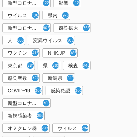
新型コロナウイルス感染症
影響
1226
1129
ウイルス
県内
1001
976
新型コロナウイルス感染
感染拡大
805
766
人
変異ウイルス
660
508
ワクチン
NHK.JP
416
385
東京都
県
検査
381
363
346
感染者数
新潟県
327
319
COVID-19
感染確認
308
303
新型コロナウィルス感染症
303
新規感染者
296
オミクロン株
ウィルス
293
284