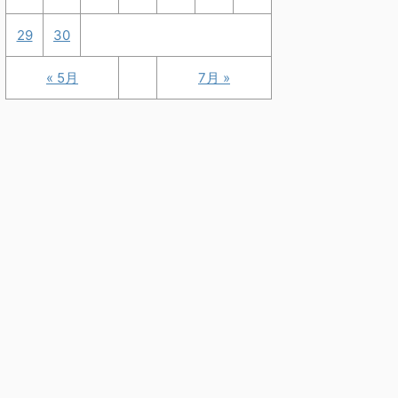
29
30
« 5月
7月 »