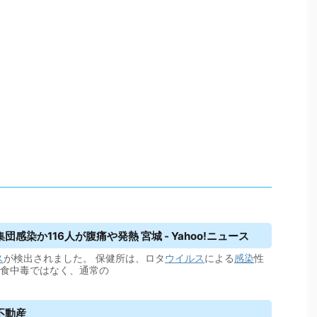
団感染か116人が腹痛や発熱 宮城 - Yahoo!ニュース
ス
が検出されました。 保健所は、ロタ
ウイルス
による
感染
性
 食中毒ではなく、通常の
不動産