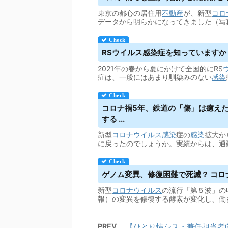
東京の都心の居住用
不動産
が、新型
コロ
データから明らかになってきました（写
RS
ウイルス
感染症を知っていますか？
2021年の春から夏にかけて全国的にRS
症は、一般にはあまり馴染みのない
感染
コロナ禍5年、鉄道の「傷」は癒えた
する ...
新型
コロナウイルス
感染
症の
感染
拡大か
に戻ったのでしょうか。実績からは、通
ゲノム変異、修復困難で死滅？ コロナ
新型
コロナウイルス
の流行「第５波」の
報）の変異を修復する酵素が変化し、働きが
PREV
【ひとり情シス・兼任担当者