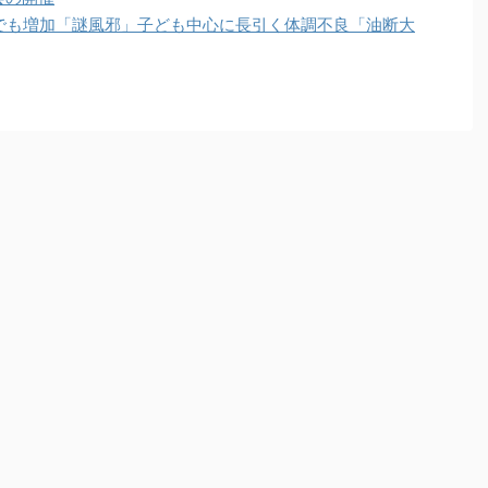
でも増加「謎風邪」子ども中心に長引く体調不良「油断大