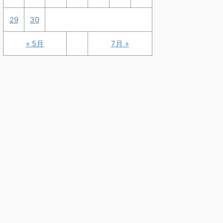
29
30
« 5月
7月 »