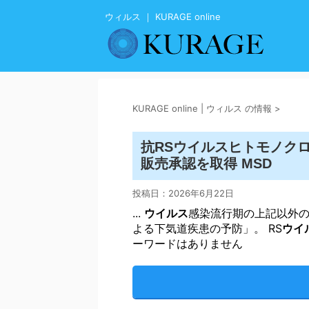
ウィルス ｜ KURAGE online
KURAGE online | ウィルス の情報
>
ウイルス
抗RS
ヒトモノクロ
販売承認を取得 MSD
投稿日：
2026年6月22日
...
ウイルス
感染流行期の上記以外の
よる下気道疾患の予防」。 RS
ウイ
ーワードはありません