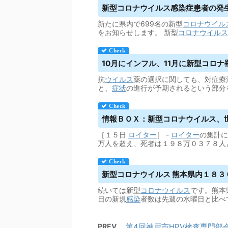
新型コロナ
ウイルス
感染症患者の発生
新たに県内で699名の新型
コロナウイル
をお知らせします。 新型
コロナウイルス
10月にインフル、11月に新型コロナ罹患
抗
ウイルス
薬の選択に関しても、対症療
と、
症状
の進行が予期されるという部分を
情報ＢＯＸ：新型コロナ
ウイルス
、
［１５日
ロイター
］ -
ロイター
の集計に
万人を超え、死者は１９８万０３７８人
新型コロナ
ウイルス
熊本県内１８３０
続いては新型
コロナウイルス
です。熊本
日の新規
感染
者数は先週の水曜日と比べ
PREV
第4回神戸市HPV検査専門部