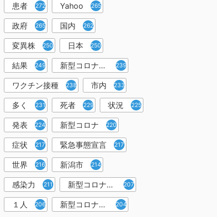
患者
Yahoo
272
265
政府
国内
265
262
変異株
日本
250
250
結果
新型コロナウイルスワクチン
249
239
ワクチン接種
市内
238
233
多く
死者
状況
231
229
225
発表
新型コロナ
224
220
症状
緊急事態宣言
217
217
世界
新潟市
216
214
感染力
新型コロナウイルス感染者
211
207
１人
新型コロナウイルス対策
206
204