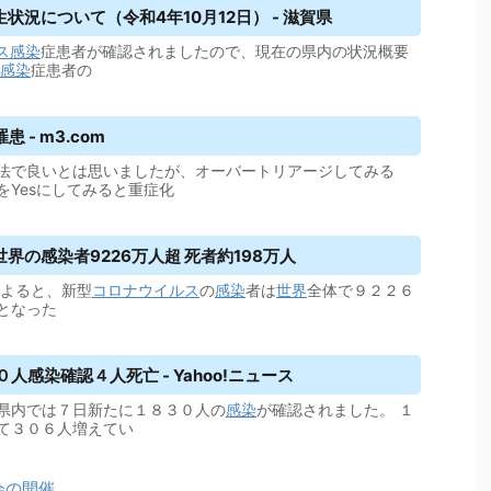
状況について（令和4年10月12日） - 滋賀県
ス
感染
症患者が確認されましたので、現在の県内の状況概要
感染
症患者の
 - m3.com
法で良いとは思いましたが、オーバートリアージしてみる
Yesにしてみると重症化
世界の感染者9226万人超 死者約198万人
よると、新型
コロナウイルス
の
感染
者は
世界
全体で９２２６
となった
人感染確認４人死亡 - Yahoo!ニュース
県内では７日新たに１８３０人の
感染
が確認されました。 １
て３０６人増えてい
会の開催