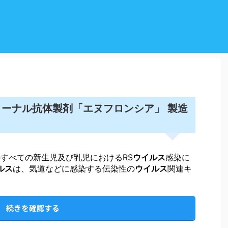
ーナル抗体製剤「エヌフロンシア」 製造
すべての新生児及び乳児におけるRS
ウイルス
感染に
ルス
は、気道などに感染する伝染性の
ウイルス
関連キ
続きを確認する