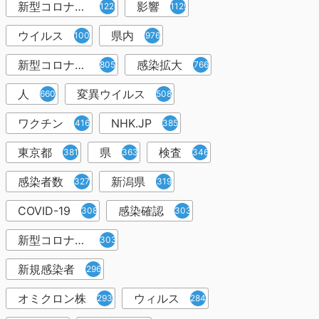
新型コロナウイルス感染症
影響
1226
1129
ウイルス
県内
1001
976
新型コロナウイルス感染
感染拡大
805
766
人
変異ウイルス
660
508
ワクチン
NHK.JP
416
385
東京都
県
検査
381
363
346
感染者数
新潟県
327
319
COVID-19
感染確認
308
303
新型コロナウィルス感染症
303
新規感染者
296
オミクロン株
ウィルス
293
284