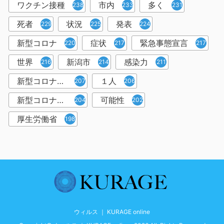
ワクチン接種
市内
多く
238
233
231
死者
状況
発表
229
225
224
新型コロナ
症状
緊急事態宣言
220
217
217
世界
新潟市
感染力
216
214
211
新型コロナウイルス感染者
１人
207
206
新型コロナウイルス対策
可能性
204
202
厚生労働省
198
ウィルス ｜ KURAGE online