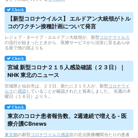
【新型コロナ
ウイルス
】 エルドアン大統領がトル
コのワクチン接種計画について発言
レジェプ・ターイプ・エルドアン大統領が、新型
コロナウイルス
の流行が始まったときから、医療サービスから治安に至るあらゆ
る面で他の国よりも
宮城 新型コロナ２１５人感染確認（２３日）｜
NHK 東北のニュース
宮城県と仙台市は、２３日、新たに２１５人が、新型
コロナウイ
ルス
に
感染
していることが確認されたと発表しました。 先週の木
曜日（１６日）より５…
東京のコロナ患者報告数、2週連続で増える - 医
療介護CBnews
東京都
の新型
コロナウイルス
感染
症の定点医療機関当たりの患者