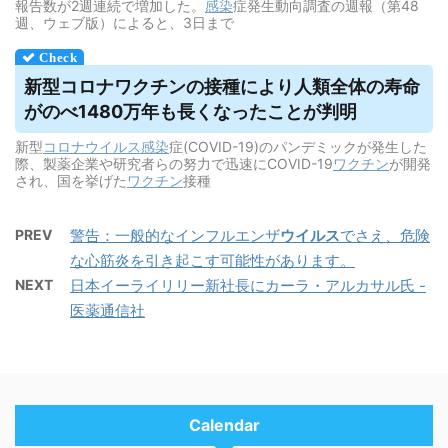
報告数が2週連続で増加した。
感染
症発生動向調査の週報（第48
週、ウェブ版）によると、3日まで
新型コロナワクチンの接種により人類全体の寿命
がのべ1480万年も長くなったことが判明
新型
コロナウイルス
感染
症(COVID-19)のパンデミックが発生した
際、製薬企業や研究者らの努力で迅速にCOVID-19
ワクチン
が開発
され、国を挙げた
ワクチン
接種
PREV
警告：一般的なインフルエンザ
ウイルス
でさえ、危険
な心筋炎を引き起こす可能性があります。
NEXT
日本イーライリリー新社長にカーラ・アルカサル氏 -
医薬通信社
Calendar