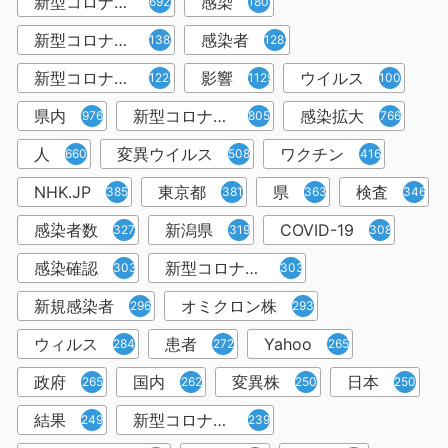
新型コロナウイルス
感染
6921
1809
新型コロナウィルス
感染者
1382
1283
新型コロナウイルス感染症
影響
ウイルス
1226
1129
1001
県内
新型コロナウイルス感染
感染拡大
976
805
766
人
変異ウイルス
ワクチン
660
508
416
NHK.JP
東京都
県
検査
385
381
363
346
感染者数
新潟県
COVID-19
327
319
308
感染確認
新型コロナウィルス感染症
303
303
新規感染者
オミクロン株
296
293
ウィルス
患者
Yahoo
284
272
265
政府
国内
変異株
日本
265
262
250
250
結果
新型コロナウイルスワクチン
249
239