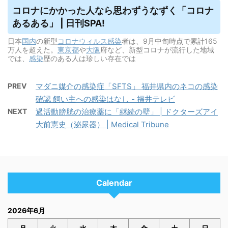
コロナにかかった人なら思わずうなずく「コロナ
あるある」 | 日刊SPA!
日本
国内
の新型
コロナウィルス
感染
者は、9月中旬時点で累計165
万人を超えた。
東京都
や
大阪
府など、新型コロナが流行した地域
では、
感染
歴のある人は珍しい存在では
PREV
マダニ媒介の感染症「SFTS」 福井県内のネコの感染
確認 飼い主への感染はなし - 福井テレビ
NEXT
過活動膀胱の治療薬に「継続の壁」 | ドクターズアイ
大前憲史（泌尿器） | Medical Tribune
Calendar
2026年6月