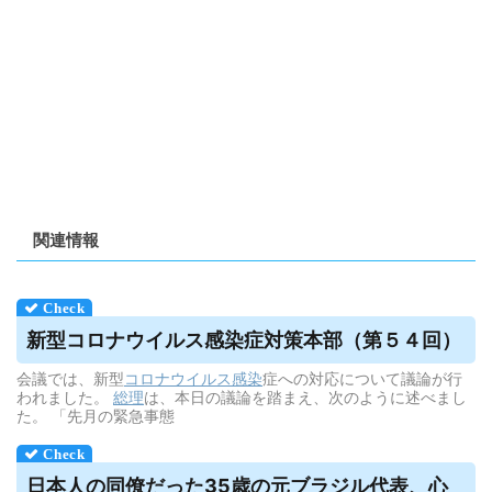
関連情報
新型コロナ
ウイルス
感染症対策本部（第５４回）
会議では、新型
コロナウイルス
感染
症への対応について議論が行
われました。
総理
は、本日の議論を踏まえ、次のように述べまし
た。 「先月の緊急事態
日本人の同僚だった35歳の元ブラジル代表、心