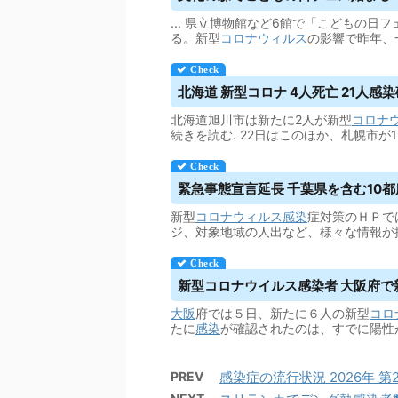
... 県立博物館など6館で「こどもの
る。新型
コロナウィルス
の影響で昨年、一
北海道 新型コロナ 4人死亡 21人感
北海道旭川市は新たに2人が新型
コロナ
続きを読む. 22日はこのほか、札幌市が1
緊急事態宣言延長 千葉県を含む10都
新型
コロナウィルス
感染
症対策のＨＰで
ジ、対象地域の人出など、様々な情報が
新型コロナ
ウイルス
感染者 大阪府で
大阪
府では５日、新たに６人の新型
コロ
たに
感染
が確認されたのは、すでに陽性
PREV
感染症の流行状況 2026年 第2