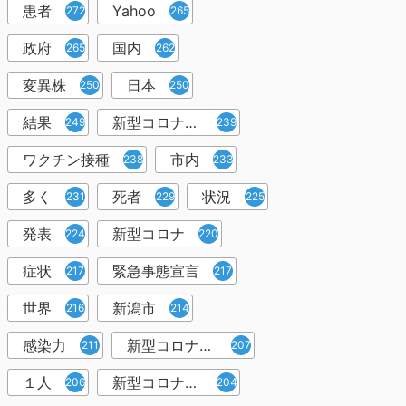
患者
Yahoo
272
265
政府
国内
265
262
変異株
日本
250
250
結果
新型コロナウイルスワクチン
249
239
ワクチン接種
市内
238
233
多く
死者
状況
231
229
225
発表
新型コロナ
224
220
症状
緊急事態宣言
217
217
世界
新潟市
216
214
感染力
新型コロナウイルス感染者
211
207
１人
新型コロナウイルス対策
206
204