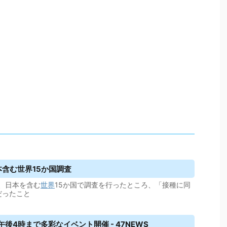
本含む世界15か国調査
、日本を含む
世界
15か国で調査を行ったところ、「接種に同
だったこと
後4時まで多彩なイベント開催 - 47NEWS