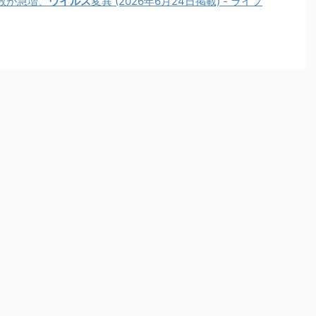
数が急増、
ウイルス
変異 (2026年6月24日掲載) - ライブ