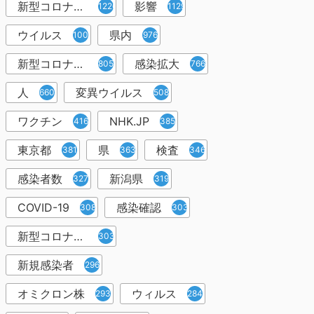
新型コロナウイルス感染症
影響
1226
1129
ウイルス
県内
1001
976
新型コロナウイルス感染
感染拡大
805
766
人
変異ウイルス
660
508
ワクチン
NHK.JP
416
385
東京都
県
検査
381
363
346
感染者数
新潟県
327
319
COVID-19
感染確認
308
303
新型コロナウィルス感染症
303
新規感染者
296
オミクロン株
ウィルス
293
284