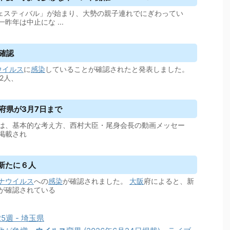
日フェスティバル」が始まり、大勢の親子連れでにぎわってい
昨年は中止にな ...
染確認
ウイルス
に
感染
していることが確認されたと発表しました。
2人、
府県が3月7日まで
は、基本的な考え方、西村大臣・尾身会長の動画メッセー
掲載され
新たに６人
ナウイルス
への
感染
が確認されました。
大阪
府によると、新
が確認されている
5週 - 埼玉県