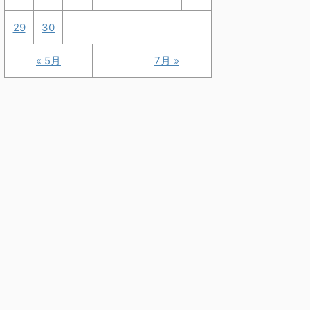
29
30
« 5月
7月 »