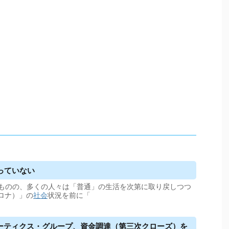
っていない
ものの、多くの人々は「普通」の生活を次第に取り戻しつつ
コロナ）」の
社会
状況を前に「
ューティクス・グループ、資金調達（第三次クローズ）を