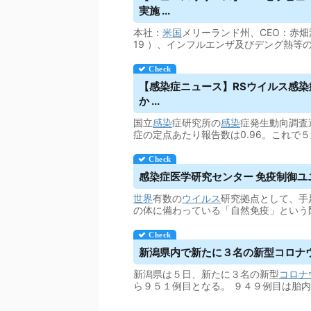
実施 ...
本社：
米国
メリーランド州、CEO：赤畑
19 ）、インフルエンザ及びデング熱等
【感染症ニュース】RS
ウイルス
感染
か ...
国立
感染
症研究所の
感染
症発生動向調査週
症の定点あたり報告数は0.96。これで
感染症医学研究センター 免疫制御ユニ
世界
有数の
ウイルス
研究拠点として、手
の体に備わっている「自然免疫」という
新潟県内で新たに３名の新型コロナ
新潟県は５日、新たに３名の新型
コロナ
ら９５１例目となる。 ９４９例目は胎