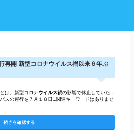
ウイルス
行再開 新型コロナ
禍以来６年ぶ
どは、新型コロナ
ウイルス
禍の影響で休止していたＪ
バスの運行を７月１８日...関連キーワードはありませ
続きを確認する