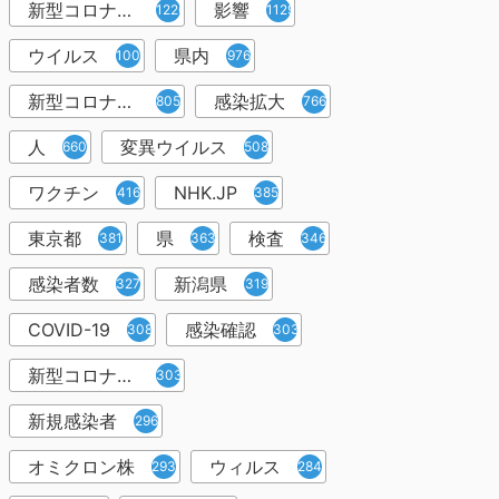
新型コロナウイルス感染症
影響
1226
1129
ウイルス
県内
1001
976
新型コロナウイルス感染
感染拡大
805
766
人
変異ウイルス
660
508
ワクチン
NHK.JP
416
385
東京都
県
検査
381
363
346
感染者数
新潟県
327
319
COVID-19
感染確認
308
303
新型コロナウィルス感染症
303
新規感染者
296
オミクロン株
ウィルス
293
284