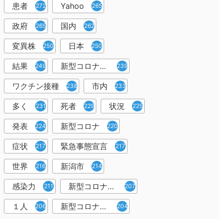
患者
Yahoo
272
265
政府
国内
265
262
変異株
日本
250
250
結果
新型コロナウイルスワクチン
249
239
ワクチン接種
市内
238
233
多く
死者
状況
231
229
225
発表
新型コロナ
224
220
症状
緊急事態宣言
217
217
世界
新潟市
216
214
感染力
新型コロナウイルス感染者
211
207
１人
新型コロナウイルス対策
206
204