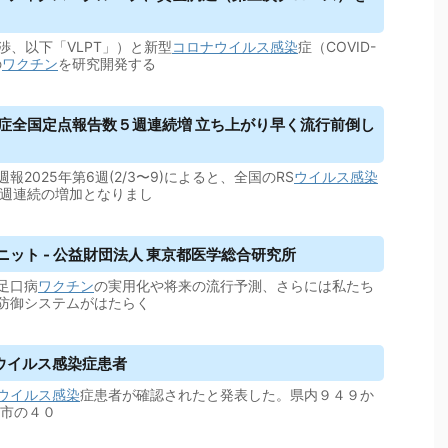
渉、以下「VLPT」）と新型
コロナウイルス
感染
症（COVID-
の
ワクチン
を研究開発する
症全国定点報告数５週連続増 立ち上がり早く流行前倒し
報2025年第6週(2/3〜9)によると、全国のRS
ウイルス
感染
５週連続の増加となりまし
ット - 公益財団法人 東京都医学総合研究所
足口病
ワクチン
の実用化や将来の流行予測、さらには私たち
防御システムがはたらく
ウイルス
感染症患者
ウイルス
感染
症患者が確認されたと発表した。県内９４９か
内市の４０