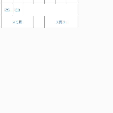
29
30
« 5月
7月 »