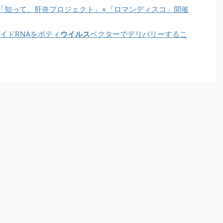
「知って、肝炎プロジェクト」×「ロマンディスコ」開催
ガイドRNAをポティ
ウイルス
ベクターでデリバリーするこ