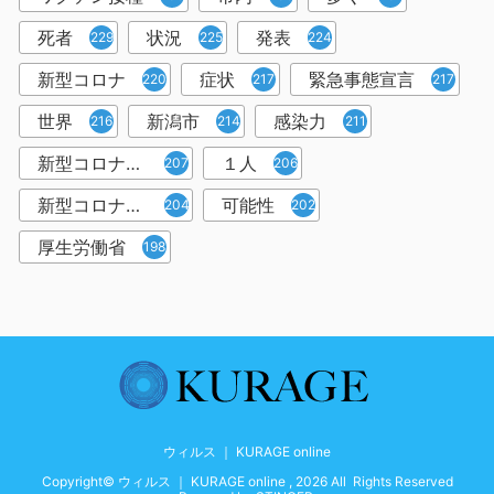
死者
状況
発表
229
225
224
新型コロナ
症状
緊急事態宣言
220
217
217
世界
新潟市
感染力
216
214
211
新型コロナウイルス感染者
１人
207
206
新型コロナウイルス対策
可能性
204
202
厚生労働省
198
ウィルス ｜ KURAGE online
Copyright© ウィルス ｜ KURAGE online , 2026 All Rights Reserved