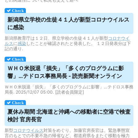
新潟県立学校の生徒４１人が新型コロナ
ウイルス
に感染
新潟県教育庁は１２日、県立学校の生徒４１人が新型
コロナウイ
ルス
に
感染
したことが確認されたと発表した。 １２日発表分は下
記の通り.
ＷＨＯ米脱退「損失」「多くのプログラムに影
響」…テドロス事務局長 - 読売新聞オンライン
ＷＨＯ米脱退「損失」「多くのプログラムに影響」…テドロス事務
局長. 2025/12/07 05:00. [読者会員限定]
夏休み期間 北海道と沖縄への移動者に空港で検査
検討 官房長官
新型
コロナウイルス
対策をめぐり、加藤官房長官は、緊急事態宣
言のもとでの不要不急の帰省など、都道府県をまたぐ移動を極力