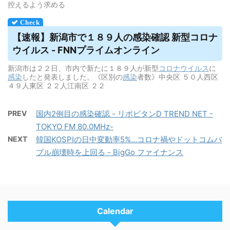
控えるよう求める
【速報】新潟市で１８９人の感染確認 新型コロナ
ウイルス
- FNNプライムオンライン
新潟市は２２日、市内で新たに１８９人が新型
コロナウイルス
に
感染
したと発表しました。《区別の
感染
者数》中央区 ５０人西区
４９人東区 ２２人江南区 ２２
PREV
国内2例目の感染確認 - リポビタンD TREND NET -
TOKYO FM 80.0MHz-
NEXT
韓国KOSPIの日中変動率5%…コロナ禍やドットコムバ
ブル崩壊時を上回る - BigGo ファイナンス
Calendar