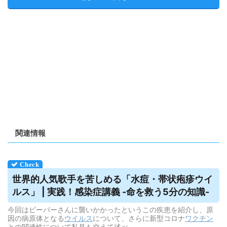
関連情報
世界的人気歌手を苦しめる「水痘・帯状疱疹
ウイ
ルス
」 | 実践！感染症講義 -命を救う5分の知識-
今回はビーバーさんに襲いかかったというこの疾患を紹介し、原
因の病原体となる
ウイルス
について、さらに新型コロナ
ワクチン
との関連性について私見も交えて述べ