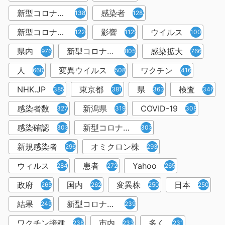
新型コロナウィルス
感染者
1382
1283
新型コロナウイルス感染症
影響
ウイルス
1226
1129
1001
県内
新型コロナウイルス感染
感染拡大
976
805
766
人
変異ウイルス
ワクチン
660
508
416
NHK.JP
東京都
県
検査
385
381
363
346
感染者数
新潟県
COVID-19
327
319
308
感染確認
新型コロナウィルス感染症
303
303
新規感染者
オミクロン株
296
293
ウィルス
患者
Yahoo
284
272
265
政府
国内
変異株
日本
265
262
250
250
結果
新型コロナウイルスワクチン
249
239
ワクチン接種
市内
多く
238
233
231