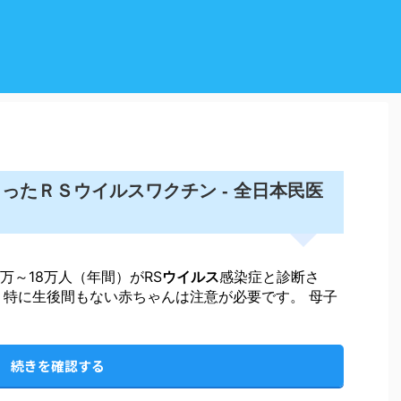
ウイルス
まったＲＳ
ワクチン - 全日本民医
2万～18万人（年間）がRS
ウイルス
感染症と診断さ
。特に生後間もない赤ちゃんは注意が必要です。 母子
続きを確認する