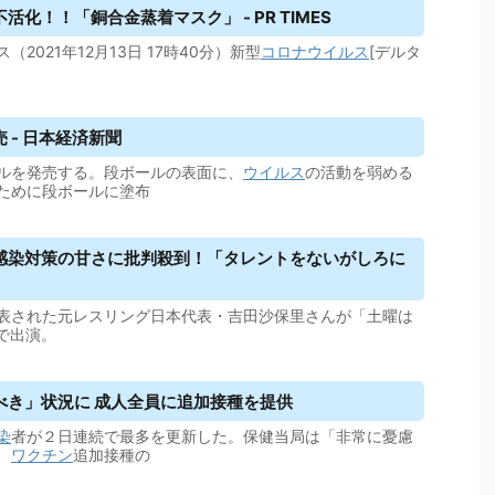
化！！「銅合金蒸着マスク」 - PR TIMES
021年12月13日 17時40分）新型
コロナウイルス
[デルタ
 - 日本経済新聞
ルを発売する。段ボールの表面に、
ウイルス
の活動を弱める
ために段ボールに塗布
感染対策の甘さに批判殺到！「タレントをないがしろに
表された元レスリング日本代表・吉田沙保里さんが「土曜は
で出演。
べき」状況に 成人全員に追加接種を提供
染
者が２日連続で最多を更新した。保健当局は「非常に憂慮
、
ワクチン
追加接種の