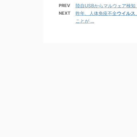
PREV
陸自USBからマルウェア検知 防
NEXT
昨年、人体免疫不全
ウイルス
ことが ...