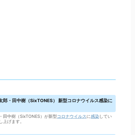
郎・田中樹（SixTONES） 新型コロナ
ウイルス
感染に
中樹（SixTONES）が新型
コロナウイルス
に
感染
してい
し上げます。