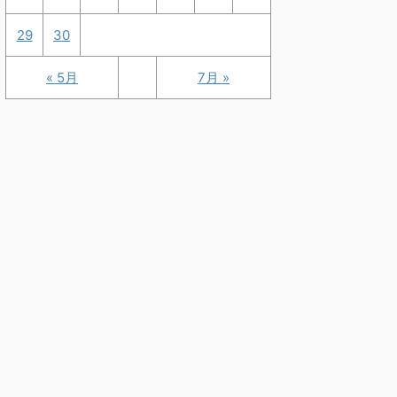
29
30
« 5月
7月 »