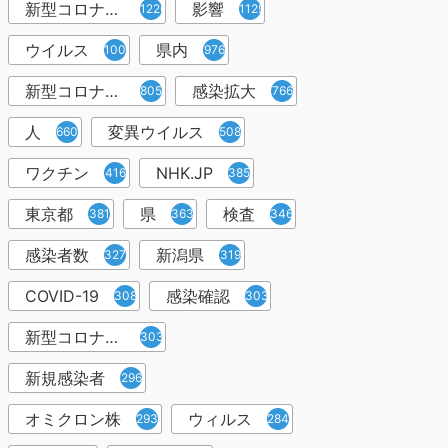
新型コロナウイルス感染症
影響
1226
1129
ウイルス
県内
1001
976
新型コロナウイルス感染
感染拡大
805
766
人
変異ウイルス
660
508
ワクチン
NHK.JP
416
385
東京都
県
検査
381
363
346
感染者数
新潟県
327
319
COVID-19
感染確認
308
303
新型コロナウィルス感染症
303
新規感染者
296
オミクロン株
ウィルス
293
284