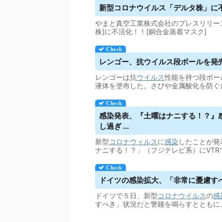
新型コロナ
ウイルス
「デルタ株」に不活
やまと真空工業株式会社のプレスリリース（2
株]に不活化！！[銅合金蒸着マスク]
レンゴー、抗
ウイルス
段ボールを発売
レンゴーは抗
ウイルス
性能を持つ段ボー
液体を塗布した。さびや金属酸化を防ぐ
感染発表、『土曜はナニする！？』
し過ぎ ...
新型
コロナウィルス
に
感染
したことが発
ナニする！？」（フジテレビ系）にVTR
ドイツの感染拡大、「非常に憂慮す
ドイツで５日、新型
コロナウイルス
の
感
すべき」状況だと警鐘を鳴らすとともに