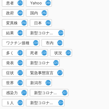
患者
Yahoo
272
265
政府
国内
265
262
変異株
日本
250
250
結果
新型コロナウイルスワクチン
249
239
ワクチン接種
市内
238
233
多く
死者
状況
231
229
225
発表
新型コロナ
224
220
症状
緊急事態宣言
217
217
世界
新潟市
216
214
感染力
新型コロナウイルス感染者
211
207
１人
新型コロナウイルス対策
206
204