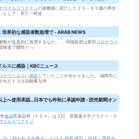
ナウイルス
ワクチン
の接種後に死亡した２３～９３歳の男女
いとして、死亡一時金
界的な感染者数急増で - ARAB NEWS
者数が
世界
的に急増するなか、 ... 同国政府は新型
コロナウイ
原検査で陽性だっ
イルス
に感染｜KBCニュース
ロナウイルス
に
感染
していたことが分かりました。 福岡市に
されたトヨタ自動車九州
上へ使用承認…日本でも昨秋に承認申請 - 読売新聞オン
米
食品
医薬品局（ＦＤＡ）は３日、英製薬大手グラクソ・ス
ウイルス
ワクチン
）の「知られざる怖さ」とは？ 空気感染・症状・予防を