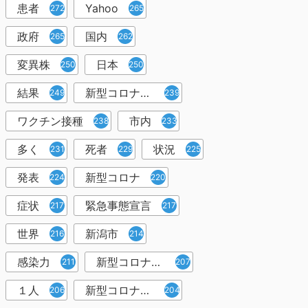
患者
Yahoo
272
265
政府
国内
265
262
変異株
日本
250
250
結果
新型コロナウイルスワクチン
249
239
ワクチン接種
市内
238
233
多く
死者
状況
231
229
225
発表
新型コロナ
224
220
症状
緊急事態宣言
217
217
世界
新潟市
216
214
感染力
新型コロナウイルス感染者
211
207
１人
新型コロナウイルス対策
206
204