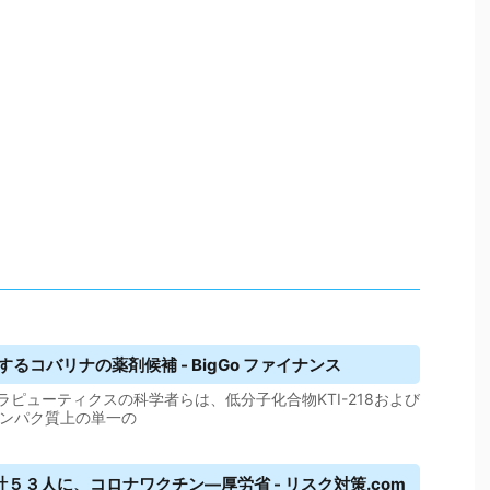
するコバリナの薬剤候補 - BigGo ファイナンス
ピューティクスの科学者らは、低分子化合物KTI-218および
タンパク質上の単一の
３人に、コロナワクチン―厚労省 - リスク対策.com