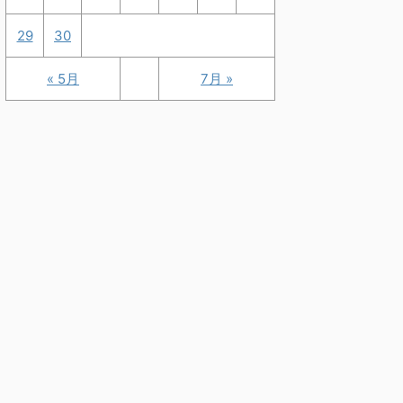
29
30
« 5月
7月 »