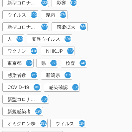
新型コロナウイルス感染症
影響
1226
1129
ウイルス
県内
1001
976
新型コロナウイルス感染
感染拡大
805
766
人
変異ウイルス
660
508
ワクチン
NHK.JP
416
385
東京都
県
検査
381
363
346
感染者数
新潟県
327
319
COVID-19
感染確認
308
303
新型コロナウィルス感染症
303
新規感染者
296
オミクロン株
ウィルス
293
284