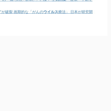
”が破裂 画期的な「がんの
ウイルス
療法」 日本が研究開