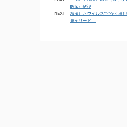
医師が解説
NEXT
増殖した
ウイルス
で“がん細胞
発をリード ...