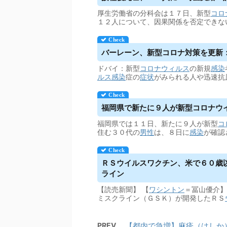
厚生労働省の分科会は１７日、新型
コロ
１２人について、因果関係を否定できな
バーレーン、新型コロナ対策を更新：世
ドバイ：新型
コロナウィルス
の新規
感染
ルス
感染
症の
症状
がみられる人や迅速抗
福岡県で新たに９人が新型コロナ
ウ
福岡県では１１日、新たに９人が新型
コ
住む３０代の
男性
は、８日に
感染
が確認
ＲＳ
ウイルス
ワクチン、米で６０歳以
ライン
【読売新聞】 【
ワシントン
＝冨山優介】
ミスクライン（ＧＳＫ）が開発したＲＳ
PREV
【都内で急増】麻疹（はしか