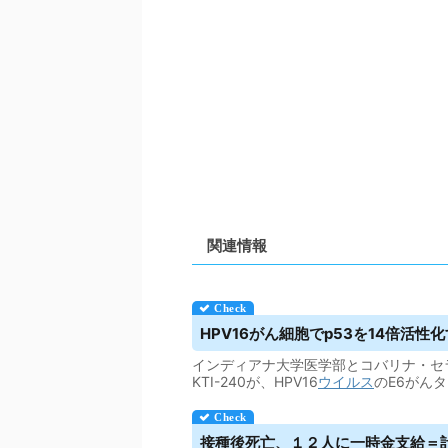
関連情報
HPV16がん細胞でp53を14倍活性化
インディアナ大学医学部とコバリナ・セラ
KTI-240が、HPV16
ウイルス
のE6がん
接種後死亡、１２人に一時金支給＝計５