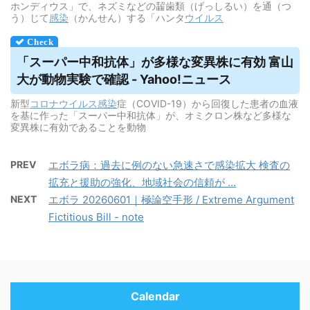
ホンディウス」で、ネズミなどの齧歯類（げっしるい）を通（つ
う）じて
感染
（かんせん）する「ハンタ
ウイルス
「スーパー中和抗体」が多様な変異株に有効 富山
大が動物実験で確認 - Yahoo!ニュース
新型
コロナウイルス
感染
症（COVID-19）から回復した患者の血液
を基に作った「スーパー中和抗体」が、オミクロン株など多様な
変異株に有効であることを動物
PREV
エボラ病：過去に例のない急速さで感染拡大 検査の
拡充と援助の強化、地域社会の信頼が ...
NEXT
エボラ 20260601｜極論空手形 / Extreme Argument
Fictitious Bill - note
Calendar