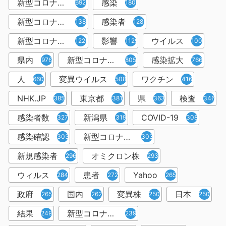
新型コロナウイルス
感染
6921
1809
新型コロナウィルス
感染者
1382
1283
新型コロナウイルス感染症
影響
ウイルス
1226
1129
1001
県内
新型コロナウイルス感染
感染拡大
976
805
766
人
変異ウイルス
ワクチン
660
508
416
NHK.JP
東京都
県
検査
385
381
363
346
感染者数
新潟県
COVID-19
327
319
308
感染確認
新型コロナウィルス感染症
303
303
新規感染者
オミクロン株
296
293
ウィルス
患者
Yahoo
284
272
265
政府
国内
変異株
日本
265
262
250
250
結果
新型コロナウイルスワクチン
249
239