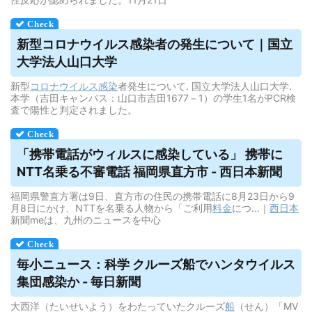
新型コロナ
ウイルス
感染者の発生について｜国立
大学法人山口大学
新型
コロナウイルス
感染
者発生について. 国立大学法人山口大学.
本学（吉田キャンパス：山口市吉田1677－1）の学生1名がPCR検
査で陽性と判定されました。
「携帯電話が
ウィルス
に感染している」 携帯に
NTT名乗る不審電話 福岡県直方市 - 西日本新聞
福岡県警直方署は9日、直方市の住民の携帯電話に8月23日から9
月8日にかけ、NTTを名乗る人物から「ご利用
料金
につ...｜
西日本
新聞meは、九州のニュースを中心
毎小ニュース：科学 クルーズ船でハンタ
ウイルス
集団感染か - 毎日新聞
大西洋（たいせいよう）をわたっていたクルーズ
船
（せん）「MV