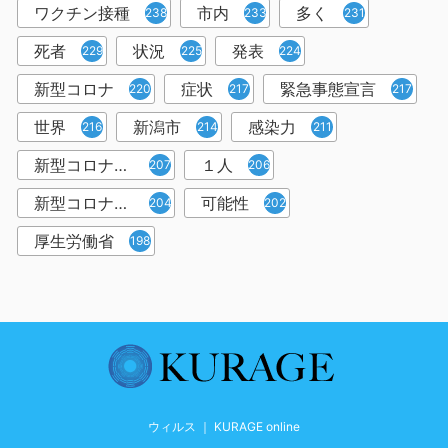
ワクチン接種
市内
多く
238
233
231
死者
状況
発表
229
225
224
新型コロナ
症状
緊急事態宣言
220
217
217
世界
新潟市
感染力
216
214
211
新型コロナウイルス感染者
１人
207
206
新型コロナウイルス対策
可能性
204
202
厚生労働省
198
ウィルス ｜ KURAGE online