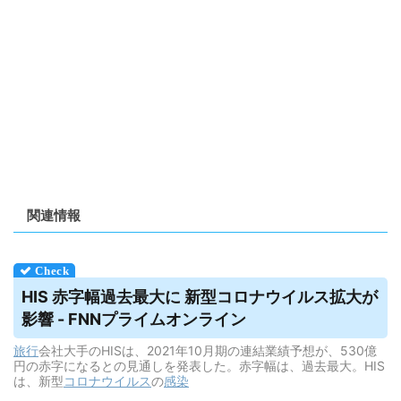
関連情報
HIS 赤字幅過去最大に 新型コロナ
ウイルス
拡大が
影響 - FNNプライムオンライン
旅行
会社大手のHISは、2021年10月期の連結業績予想が、530億
円の赤字になるとの見通しを発表した。赤字幅は、過去最大。HIS
は、新型
コロナウイルス
の
感染