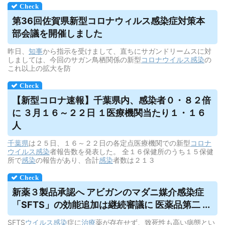
第36回佐賀県新型コロナ
ウィルス
感染症対策本
部会議を開催しました
昨日、
知事
から指示を受けまして、直ちにサガンドリームスに対
しましては、今回のサガン鳥栖関係の新型
コロナウイルス
感染
の
これ以上の拡大を防
【新型コロナ速報】千葉県内、感染者０・８２倍
に ３月１６～２２日 １医療機関当たり１・１６
人
千葉県
は２５日、１６～２２日の各定点医療機関での新型
コロナ
ウイルス
感染
者報告数を発表した。 全１６保健所のうち１５保健
所で
感染
の報告があり、合計
感染
者数は２１３
新薬３製品承認へ アビガンのマダニ媒介感染症
「SFTS」の効能追加は継続審議に 医薬品第二 ...
SFTS
ウイルス
感染
症に
治療
薬が存在せず、致死性も高い病態とい