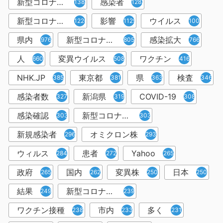
新型コロナウィルス
感染者
1382
1283
新型コロナウイルス感染症
影響
ウイルス
1226
1129
1001
県内
新型コロナウイルス感染
感染拡大
976
805
766
人
変異ウイルス
ワクチン
660
508
416
NHK.JP
東京都
県
検査
385
381
363
346
感染者数
新潟県
COVID-19
327
319
308
感染確認
新型コロナウィルス感染症
303
303
新規感染者
オミクロン株
296
293
ウィルス
患者
Yahoo
284
272
265
政府
国内
変異株
日本
265
262
250
250
結果
新型コロナウイルスワクチン
249
239
ワクチン接種
市内
多く
238
233
231