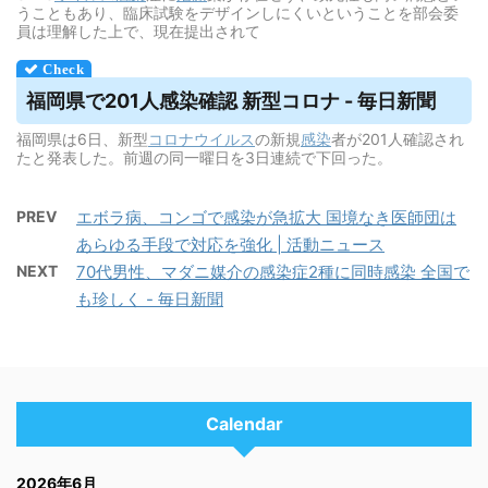
うこともあり、臨床試験をデザインしにくいということを部会委
員は理解した上で、現在提出されて
福岡県で201人感染確認 新型コロナ - 毎日新聞
福岡県は6日、新型
コロナウイルス
の新規
感染
者が201人確認され
たと発表した。前週の同一曜日を3日連続で下回った。
PREV
エボラ病、コンゴで感染が急拡大 国境なき医師団は
あらゆる手段で対応を強化 | 活動ニュース
NEXT
70代男性、マダニ媒介の感染症2種に同時感染 全国で
も珍しく - 毎日新聞
Calendar
2026年6月