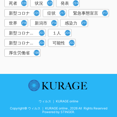
死者
状況
発表
229
225
224
新型コロナ
症状
緊急事態宣言
220
217
217
世界
新潟市
感染力
216
214
211
新型コロナウイルス感染者
１人
207
206
新型コロナウイルス対策
可能性
204
202
厚生労働省
198
ウィルス ｜ KURAGE online
Copyright© ウィルス ｜ KURAGE online , 2026 All Rights Reserved
Powered by
STINGER
.