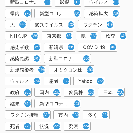
新型コロナウイルス感染症
影響
ウイルス
1226
1129
1001
県内
新型コロナウイルス感染
感染拡大
976
805
766
人
変異ウイルス
ワクチン
660
508
416
NHK.JP
東京都
県
検査
385
381
363
346
感染者数
新潟県
COVID-19
327
319
308
感染確認
新型コロナウィルス感染症
303
303
新規感染者
オミクロン株
296
293
ウィルス
患者
Yahoo
284
272
265
政府
国内
変異株
日本
265
262
250
250
結果
新型コロナウイルスワクチン
249
239
ワクチン接種
市内
多く
238
233
231
死者
状況
発表
229
225
224