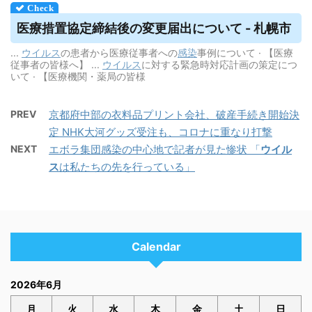
医療措置協定締結後の変更届出について - 札幌市
...
ウイルス
の患者から医療従事者への
感染
事例について · 【医療
従事者の皆様へ】 ...
ウイルス
に対する緊急時対応計画の策定につ
いて · 【医療機関・薬局の皆様
PREV
京都府中部の衣料品プリント会社、破産手続き開始決
定 NHK大河グッズ受注も、コロナに重なり打撃
NEXT
エボラ集団感染の中心地で記者が見た惨状 「
ウイル
ス
は私たちの先を行っている」
Calendar
2026年6月
月
火
水
木
金
土
日