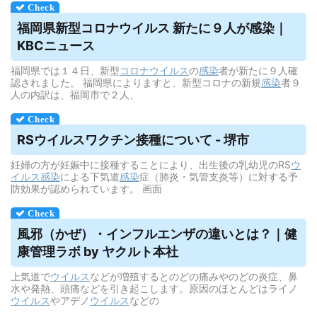
福岡県新型コロナ
ウイルス
新たに９人が感染｜
KBCニュース
福岡県では１４日、新型
コロナウイルス
の
感染
者が新たに９人確
認されました。 福岡県によりますと、新型コロナの新規
感染
者９
人の内訳は、福岡市で２人、
RS
ウイルス
ワクチン接種について - 堺市
妊婦の方が妊娠中に接種することにより、出生後の乳幼児のRS
ウ
イルス
感染
による下気道
感染
症（肺炎・気管支炎等）に対する予
防効果が認められています。 画面
風邪（かぜ）・インフルエンザの違いとは？｜健
康管理ラボ by ヤクルト本社
上気道で
ウイルス
などが増殖するとのどの痛みやのどの炎症、鼻
水や発熱、頭痛などを引き起こします。原因のほとんどはライノ
ウイルス
やアデノ
ウイルス
などの